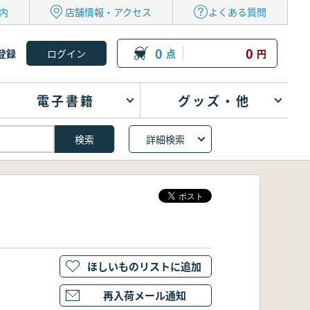
内
店舗情報・アクセス
よくある質問
0
0
登録
点
円
電子書籍
グッズ・他
詳細検索
ほしいものリストに追加
再入荷メール通知