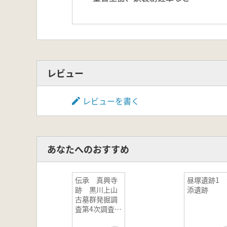
レビュー
レビューを書く
あなたへのおすすめ
伝承 真興寺
昼塚遺跡1 
跡 黒川上山
添遺跡
古墓群発掘調
査第4次調査概
報