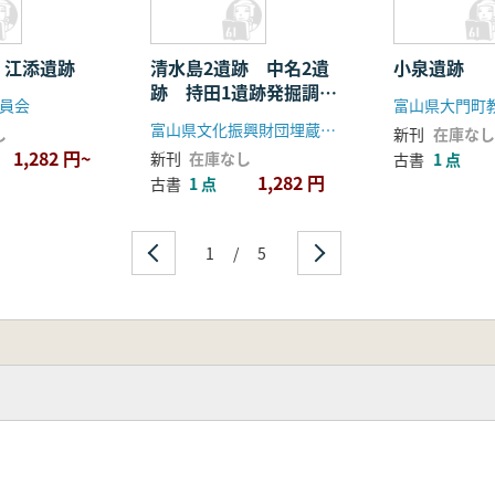
 江添遺跡
清水島2遺跡 中名2遺
小泉遺跡
跡 持田1遺跡発掘調査
員会
富山県大門町
報告
富山県文化振興財団埋蔵文化財調査事務所
し
新刊
在庫なし
1,282 円~
新刊
在庫なし
古書
1 点
1,282 円
古書
1 点
1
/
5