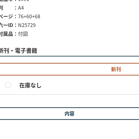
判
A4
ページ
76+60+68
六一ID
N25729
付属品
付図
新刊・電子書籍
新刊
在庫なし
内容