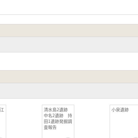
江
清水島2遺跡
小泉遺跡
中名2遺跡 持
田1遺跡発掘調
査報告