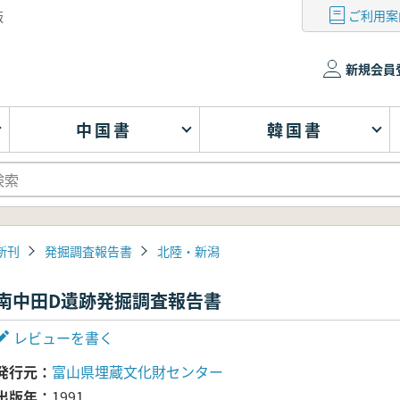
ご利用案
版
新規会員
中国書
韓国書
新刊
発掘調査報告書
北陸・新潟
南中田D遺跡発掘調査報告書
レビューを書く
発行元
富山県埋蔵文化財センター
出版年
1991