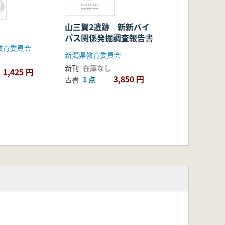
山三賀2遺跡 新新バイ
パス関係発掘調査報告書
教育委員会
新潟県教育委員会
新刊
在庫なし
1,425 円
3,850 円
古書
1 点