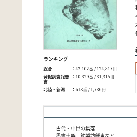
ランキング
総合
42,102番 / 124,817冊
発掘調査報告
10,329番 / 31,315冊
書
北陸・新潟
618番 / 1,736冊
古代・中世の集落
墨書土器、鉄製紡錘車など