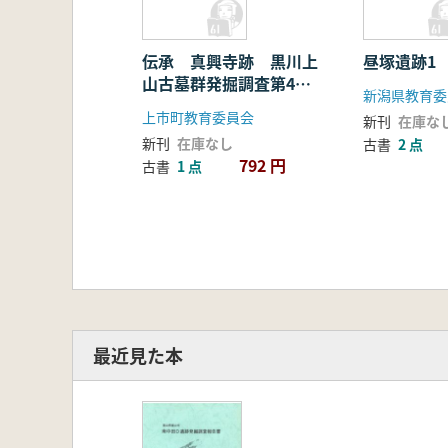
伝承 真興寺跡 黒川上
昼塚遺跡1
山古墓群発掘調査第4次
新潟県教育委
調査概報
上市町教育委員会
新刊
在庫な
新刊
在庫なし
古書
2 点
792 円
古書
1 点
最近見た本