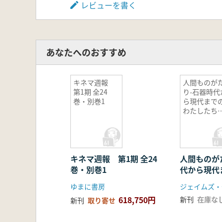
レビューを書く
あなたへのおすすめ
キネマ週報
人間ものが
第1期 全24
り-石器時代
巻・別巻1
ら現代まで
わたしたち
歴史-
キネマ週報 第1期 全24
人間ものが
巻・別巻1
代から現代
たちの歴史
ゆまに書房
618,750円
新刊
在庫な
新刊
取り寄せ