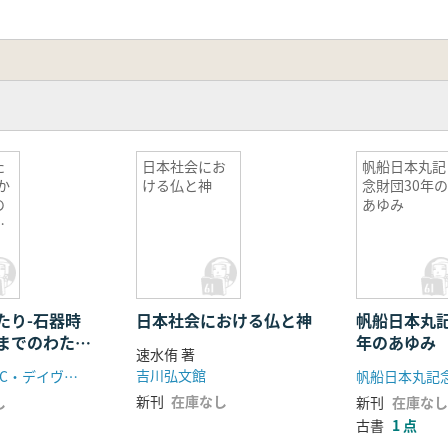
た
日本社会にお
帆船日本丸記
か
ける仏と神
念財団30年
の
あゆみ
の
たり-石器時
日本社会における仏と神
帆船日本丸記
までのわたし
年のあゆみ
速水侑 著
-
吉川弘文館
ジェイムズ・C・デイヴィス NHK出版
帆船日本丸記
新刊
在庫なし
し
新刊
在庫なし
古書
1 点