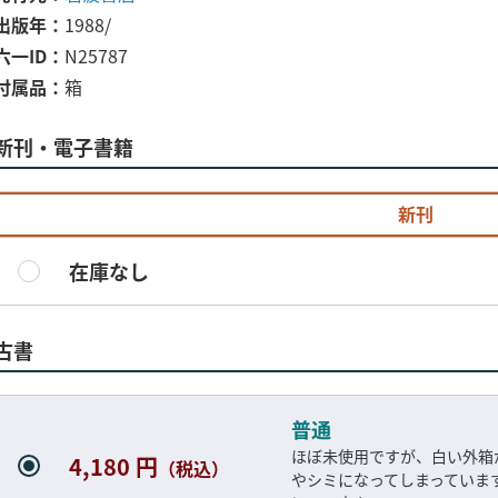
出版年
1988/
六一ID
N25787
付属品
箱
新刊・電子書籍
新刊
在庫なし
古書
普通
ほぼ未使用ですが、白い外箱
4,180 円
（税込）
やシミになってしまっていま