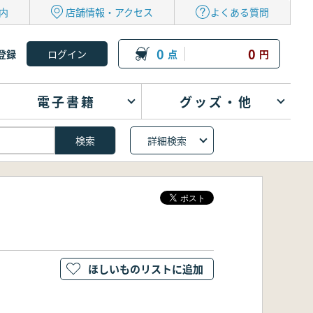
内
店舗情報・アクセス
よくある質問
0
0
登録
点
円
電子書籍
グッズ・他
詳細検索
ほしいものリストに追加