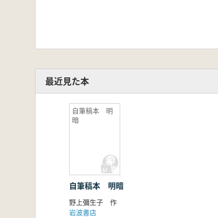
最近見た本
自筆稿本 明
暗
自筆稿本 明暗
野上彌生子 作
岩波書店