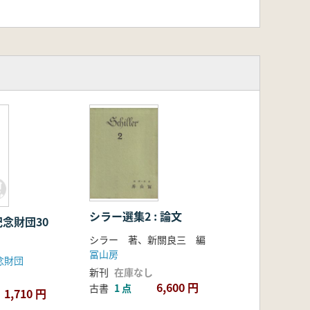
の
シラー選集2 : 論文
念財団30
シラー 著、新關良三 編
冨山房
念財団
新刊
在庫なし
6,600 円
古書
1 点
1,710 円