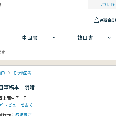
ご利用案
版
新規会員
中国書
韓国書
新刊
その他図書
自筆稿本 明暗
野上彌生子 作
レビューを書く
発行元
岩波書店