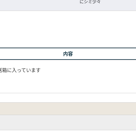
にシミ少々
内容
送箱に入っています