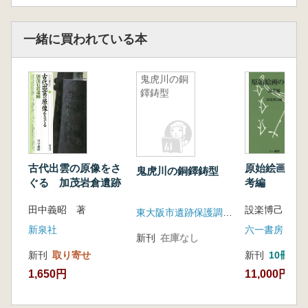
一緒に買われている本
鬼虎川の銅
鐸鋳型
古代出雲の原像をさ
原始絵画の研
鬼虎川の銅鐸鋳型
ぐる 加茂岩倉遺跡
考編
田中義昭 著
設楽博己 編
東大阪市遺跡保護調査会
新泉社
六一書房
新刊
在庫なし
新刊
取り寄せ
新刊
10冊以
1,650円
11,000円