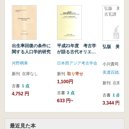
弘版 美濃
古瓦譜
出生率回復の条件に
平成21年度 考古学
弘版 美濃古
関する人口学的研究
が語る古代オリエン
ト
河野稠果
日本西アジア考古学会
小川貴司 編
美濃百踏記刊
新刊
在庫なし
新刊
取り寄せ
1,100円
新刊
在庫なし
古書
1 点
古書
2 点
4,752 円
古書
1 点
633 円~
3,344 円
最近見た本