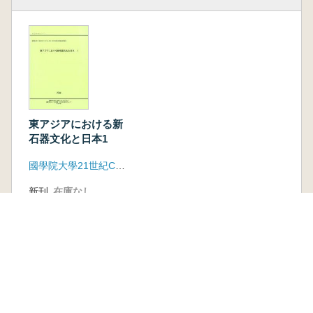
東アジアにおける新
石器文化と日本1
國學院大學21世紀COEプログラム
新刊
在庫なし
古書
1 点
2,420 円