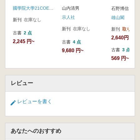
國學院大學21COE第1グループ考古学班
山内清男
石野博信 編
示人社
雄山閣
新刊
在庫なし
新刊
在庫なし
新刊
取り寄せ
古書
2 点
2,640円
2,245 円~
古書
4 点
古書
3 点
9,680 円~
569 円~
レビュー
レビューを書く
あなたへのおすすめ