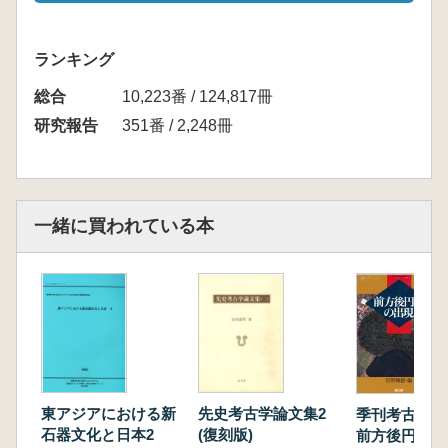
ランキング
総合
10,223番 / 124,817冊
研究報告
351番 / 2,248冊
一緒に買われている本
東アジアにおける新
先史考古学論文集2
季刊考古学
石器文化と日本2
(復刻版)
前方後円墳の