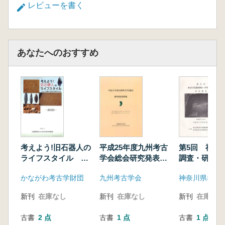
レビューを書く
あなたへのおすすめ
考えよう!旧石器人の
平成25年度九州考古
第5回 神奈
ライフスタイル 人
学会総会研究発表資
調査・研究
とモノの移動から探
料集
発表要旨
かながわ考古学財団
九州考古学会
神奈川県考古
る旧石器時代の生
活 講演録
新刊
在庫なし
新刊
在庫なし
新刊
在庫なし
古書
2 点
古書
1 点
古書
1 点