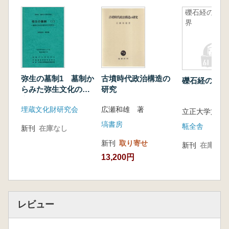
礫石経の世
界
弥生の墓制1 墓制か
古墳時代政治構造の
礫石経の世界
らみた弥生文化の成
研究
立 発表資料・資料
埋蔵文化財研究会
広瀬和雄 著
集
塙書房
甎全舎
新刊
在庫なし
新刊
取り寄せ
新刊
在庫なし
13,200円
レビュー