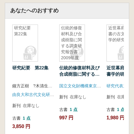
あなたへのおすすめ
研究紀要
伝統的修復
近世幕府文
第22集
材料及び合
書の古文書
成樹脂に関
学的研究
する調査研
究報告書
2009年度
研究紀要 第22集
伝統的修復材料及び
近世幕府文書
合成樹脂に関する調
書学的研究
査研究報告書 2009
鐘方正樹 ?木清生 山上豊
国立文化財機構東京文化財研究所
年度
由良大和古代文化研究協会
新刊
在庫なし
新刊
在庫なし
新刊
在庫なし
古書
1 点
古書
1 点
997 円
1,980 円
古書
1 点
3,850 円