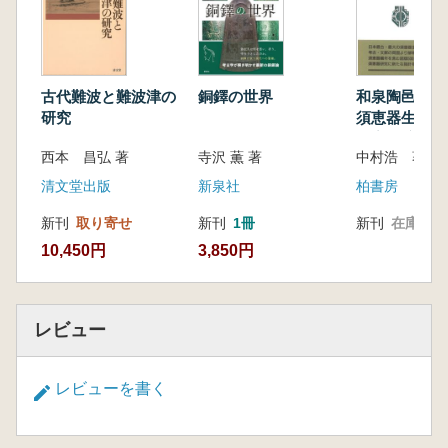
古代難波と難波津の
銅鐸の世界
和泉陶邑窯
研究
須恵器生産の
考察 (新装版
西本 昌弘 著
寺沢 薫 著
中村浩 
清文堂出版
新泉社
柏書房
新刊
取り寄せ
新刊
1冊
新刊
在庫なし
10,450円
3,850円
レビュー
レビューを書く