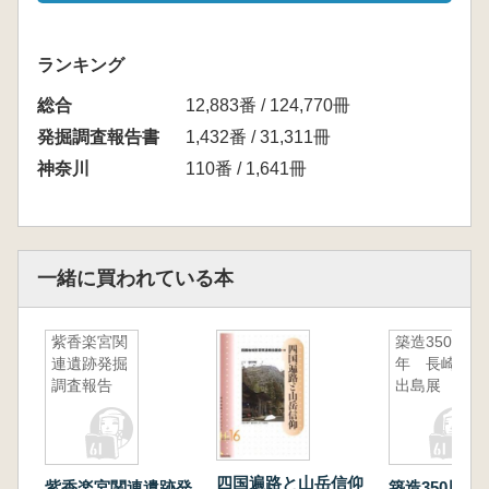
ランキング
総合
12,883番 / 124,770冊
発掘調査報告書
1,432番 / 31,311冊
神奈川
110番 / 1,641冊
一緒に買われている本
紫香楽宮関
築造350周
連遺跡発掘
年 長崎・
調査報告
出島展
四国遍路と山岳信仰
紫香楽宮関連遺跡発
築造350周年