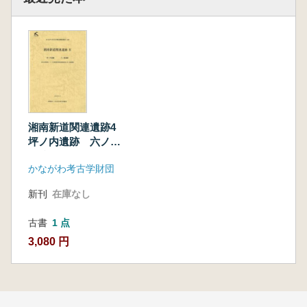
湘南新道関連遺跡4
坪ノ内遺跡 六ノ域
遺跡
かながわ考古学財団
新刊
在庫なし
古書
1 点
3,080 円