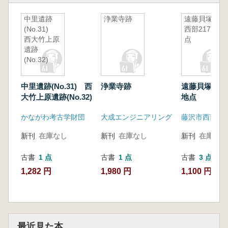
中里遺跡
浄業寺跡
遠藤貝塚
(No.31)
西部217地
西大竹上原
点
遺跡
(No.32)
中里遺跡(No.31) 西
浄業寺跡
遠藤貝塚 西部
大竹上原遺跡(No.32)
地点
かながわ考古学財団
大成エンジニアリング
新刊
在庫なし
新刊
在庫なし
新刊
在庫なし
古書
1 点
古書
1 点
古書
3 点
1,282 円
1,980 円
1,100 円~
最近見た本