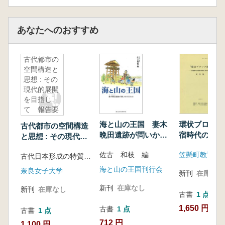
あなたへのおすすめ
古代都市の
空間構造と
思想 : その
現代的展開
を目指し
て 報告要
旨集
海と山の王国 妻木
環状ブロック
古代都市の空間構造
晩田遺跡が問いかけ
宿時代の集落
と思想 : その現代的
るもの
にせまる 資
展開を目指して 報
佐古 和枝 編
古代日本形成の特質解明の研究教育拠点 編
告要旨集
海と山の王国刊行会
奈良女子大学
新刊
在庫なし
新刊
在庫なし
新刊
在庫なし
古書
1 点
1,650 円
古書
1 点
古書
1 点
712 円
1,100 円