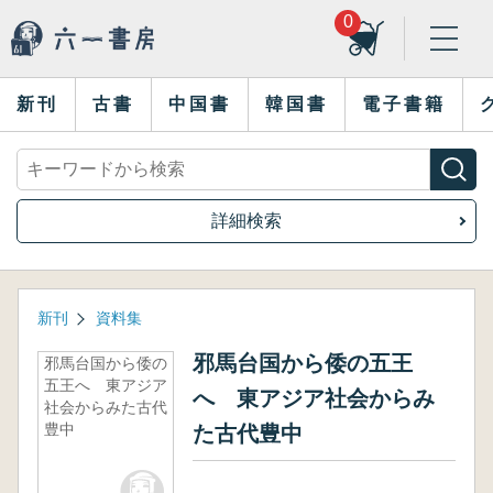
0
新刊
古書
中国書
韓国書
電子書籍
詳細検索
新刊
資料集
邪馬台国から倭の五王
邪馬台国から倭の
五王へ 東アジア
へ 東アジア社会からみ
社会からみた古代
豊中
た古代豊中