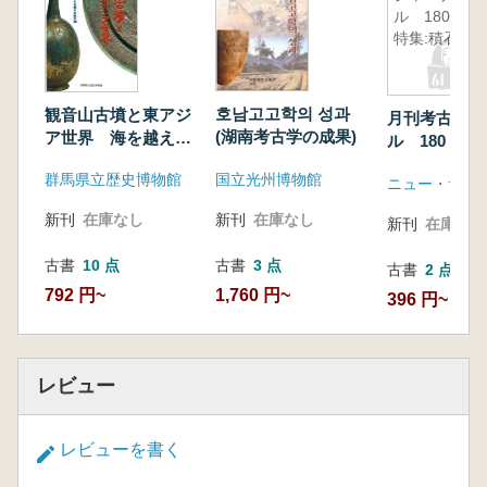
ル 180
特集:積石塚
호남고고학의 성과
観音山古墳と東アジ
月刊考古学ジ
(湖南考古学の成果)
ア世界 海を越えた
ル 180 特
鏡と水瓶の縁
塚
国立光州博物館
群馬県立歴史博物館
ニュー・サイ
新刊
在庫なし
新刊
在庫なし
新刊
在庫なし
古書
3 点
古書
10 点
古書
2 点
1,760 円~
792 円~
396 円~
レビュー
レビューを書く