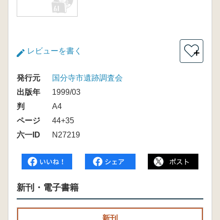
レビューを書く
＋
発行元
国分寺市遺跡調査会
出版年
1999/03
判
A4
ページ
44+35
六一ID
N27219
新刊・電子書籍
新刊