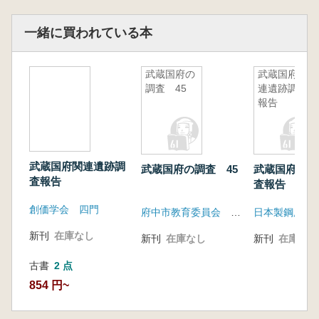
一緒に買われている本
武蔵国府の
武蔵国府関
調査 45
連遺跡調査
報告
武蔵国府関連遺跡調
武蔵国府の調査 45
武蔵国府関連
査報告
査報告
創価学会 四門
府中市教育委員会 府中市遺跡調査会
日本製鋼所遺
新刊
在庫なし
新刊
在庫なし
新刊
在庫なし
古書
2 点
854 円~