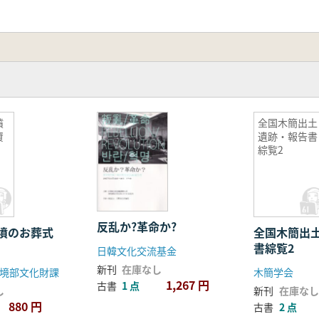
墳
全国木簡出土
資
遺跡・報告書
綜覧2
反乱か?革命か?
古墳のお葬式
全国木簡出
書綜覧2
日韓文化交流基金
新刊
在庫なし
境部文化財課
木簡学会
1,267 円
古書
1 点
し
新刊
在庫なし
880 円
古書
2 点