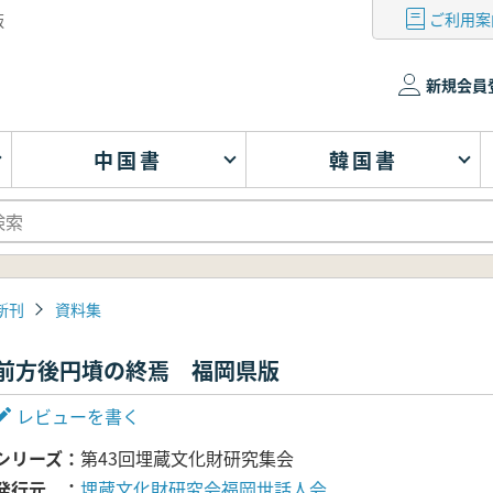
ご利用案
版
新規会員
中国書
韓国書
新刊
資料集
前方後円墳の終焉 福岡県版
レビューを書く
シリーズ
第43回埋蔵文化財研究集会
発行元
埋蔵文化財研究会福岡世話人会