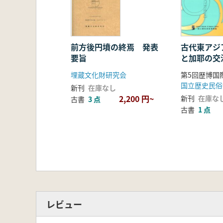
古代東アジ
前方後円墳の終焉 発表
と加耶の交
要旨
埋蔵文化財研究会
国立歴史民俗
新刊
在庫なし
2,200 円~
新刊
在庫な
古書
3 点
古書
1 点
レビュー