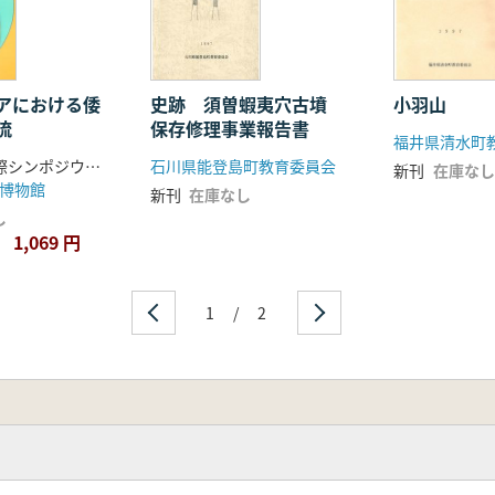
アにおける倭
小羽山
史跡 須曽蝦夷穴古墳
流
保存修理事業報告書
福井県清水町
第5回歴博国際シンポジウム事務局
石川県能登島町教育委員会
新刊
在庫なし
博物館
新刊
在庫なし
し
1,069 円
1
/
2