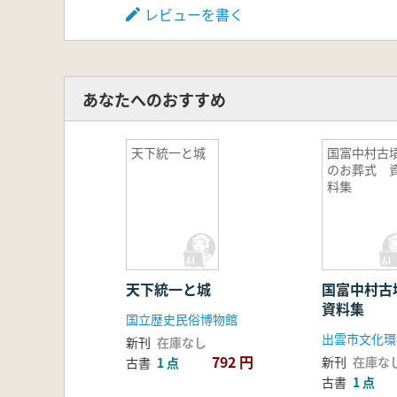
レビューを書く
あなたへのおすすめ
天下統一と城
国富中村古
のお葬式 
料集
天下統一と城
国富中村
資料集
国立歴史民俗博物館
出雲市文化環
新刊
在庫なし
792 円
新刊
在庫な
古書
1 点
古書
1 点