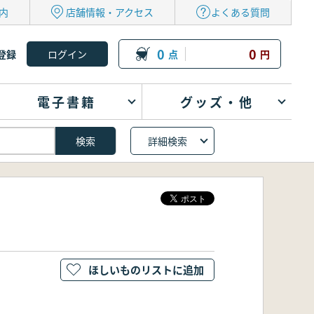
内
店舗情報・アクセス
よくある質問
0
0
登録
点
円
電子書籍
グッズ・他
詳細検索
ほしいものリストに追加