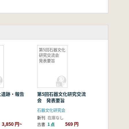
第5回石器文化
研究交流会
発表要旨
土遺跡・報告
第5回石器文化研究交流
会 発表要旨
石器文化研究会
新刊
在庫なし
3,850 円~
569 円
古書
1 点