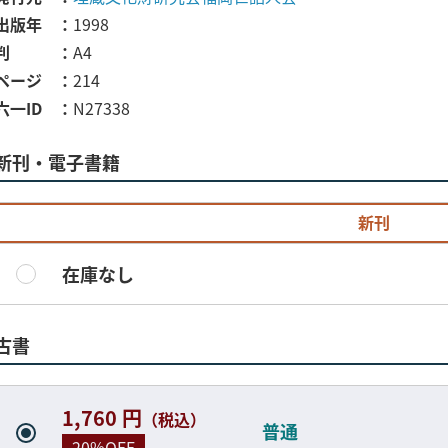
出版年
1998
判
A4
ページ
214
六一ID
N27338
新刊・電子書籍
新刊
在庫なし
古書
1,760 円
（税込）
普通
20%OFF