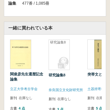
論集
477番 / 1,085冊
一緒に買われている本
研究論集8
関俊彦先生還暦記念
突帯文と遠
研究論集8
論集
立正大学考古学会
奈良国立文化財研究所
新刊
在庫なし
新刊
在庫なし
新刊
在庫なし
古書
4 点
古書
5 点
古書
3 点