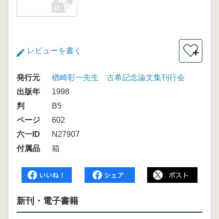
レビューを書く
＋
発行元
楢崎彰一先生 古希記念論文集刊行会
出版年
1998
判
B5
ページ
602
六一ID
N27907
付属品
箱
新刊・電子書籍