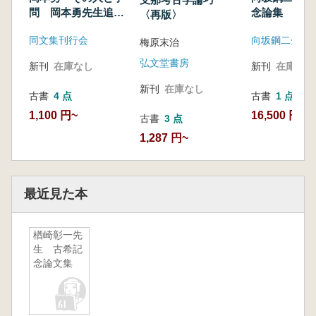
問 岡本勇先生追悼
念論集 地域
〈再版〉
文集
学2
同文集刊行会
梅原末治
弘文堂書房
新刊
在庫なし
新刊
在庫なし
新刊
在庫なし
古書
4 点
古書
1 点
1,100 円~
16,500 円
古書
3 点
1,287 円~
最近見た本
楢崎彰一先
生 古希記
念論文集