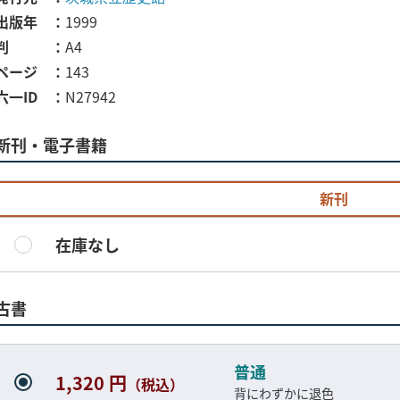
出版年
1999
判
A4
ページ
143
六一ID
N27942
新刊・電子書籍
新刊
在庫なし
古書
普通
1,320 円
（税込）
背にわずかに退色