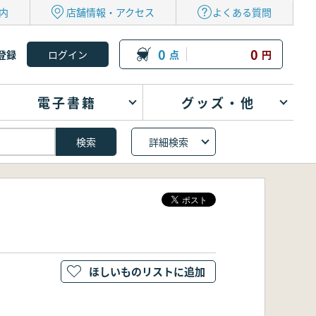
内
店舗情報・アクセス
よくある質問
0
0
登録
点
円
電子書籍
グッズ・他
詳細検索
ほしいものリストに追加