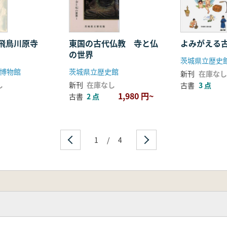
・飛鳥川原寺
東国の古代仏教 寺と仏
よみがえる
の世界
茨城県立歴史
博物館
茨城県立歴史館
新刊
在庫なし
し
新刊
在庫なし
古書
3 点
1,980 円~
古書
2 点
1
/
4