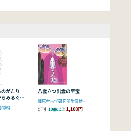
ものがたり
八雲立つ出雲の至宝
からみるぐん
橿原考古学研究所附属博物館
代
博物館
1,100円
新刊
10冊以上