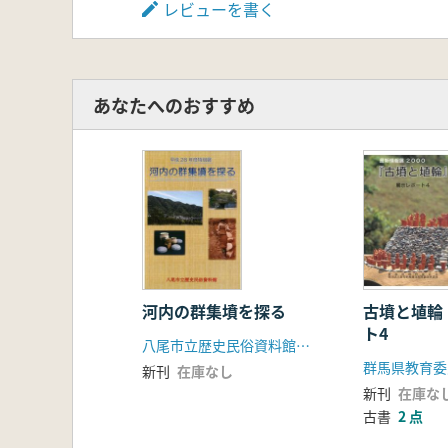
レビューを書く
あなたへのおすすめ
河内の群集墳を探る
古墳と埴輪
ト4
八尾市立歴史民俗資料館指定管理者八尾市文化財調査研究会
新刊
在庫なし
新刊
在庫な
古書
2 点