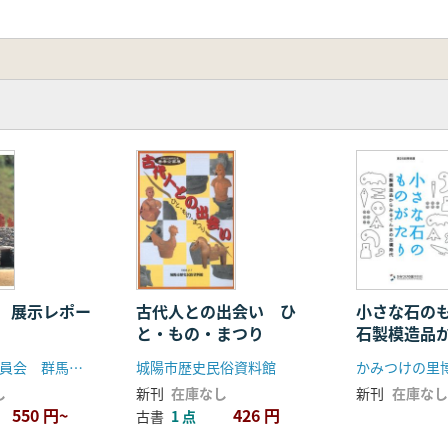
 展示レポー
古代人との出会い ひ
小さな石の
と・もの・まつり
石製模造品
まの古墳時
群馬県教育委員会 群馬県埋蔵文化財調査事業団
城陽市歴史民俗資料館
かみつけの里
し
新刊
在庫なし
新刊
在庫なし
550 円~
426 円
古書
1 点