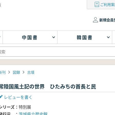
ご利用案
版
新規会員
中国書
韓国書
新刊
図録
古墳
常陸国風土記の世界 ひたみちの首長と民
レビューを書く
シリーズ
特別展
発行元
茨城県立歴史館