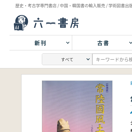
歴史・考古学専門書店 / 中国・韓国書の輸入販売 / 学術図書出
新刊
古書