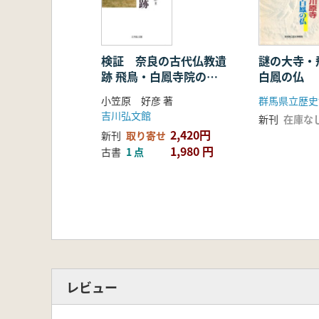
検証 奈良の古代仏教遺
謎の大寺
跡 飛鳥・白鳳寺院の造
白鳳の仏
営と氏族
小笠原 好彦 著
群馬県立歴史
吉川弘文館
新刊
在庫な
2,420円
新刊
取り寄せ
1,980 円
古書
1 点
レビュー