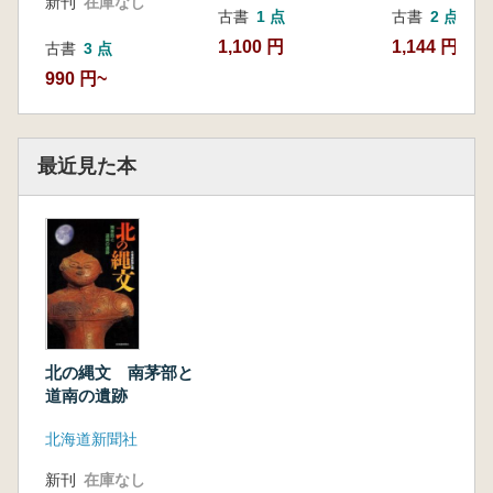
新刊
在庫なし
古書
1 点
古書
2 点
1,100 円
1,144 円~
古書
3 点
990 円~
最近見た本
北の縄文 南茅部と
道南の遺跡
北海道新聞社
新刊
在庫なし