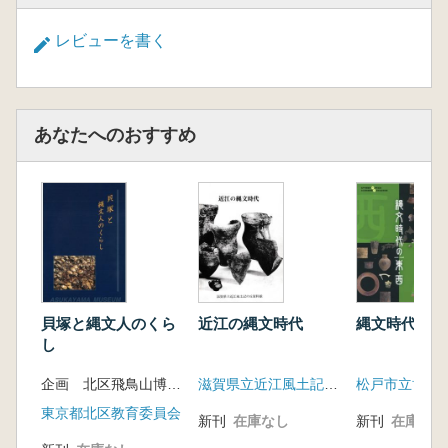
レビューを書く
あなたへのおすすめ
貝塚と縄文人のくら
近江の縄文時代
縄文時代の東
し
企画 北区飛鳥山博物館
滋賀県立近江風土記の丘資料館
松戸市立博物
東京都北区教育委員会
新刊
在庫なし
新刊
在庫なし