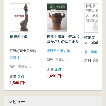
特別展 氷
河期の狩
人 武蔵台
地の旧石器
信濃の土偶
縄文土器展 デコボ
特別展 氷河
コかざりのはじまり
人 武蔵台地
器
辰野町郷土美術館
長野県立歴史館
府中市郷土の
言叢社
新刊
在庫なし
新刊
在庫なし
新刊
在庫なし
古書
2 点
1,650 円~
古書
3 点
1,540 円~
レビュー