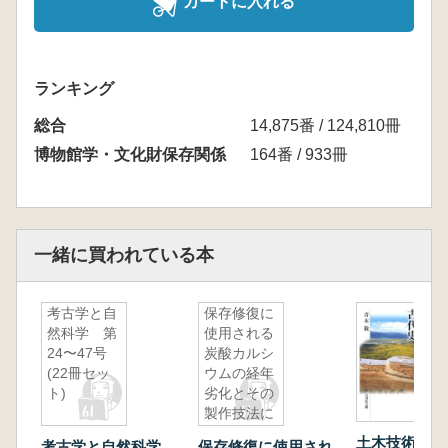
カートに入れる
ランキング
総合
14,875番 / 124,810冊
博物館学・文化財保存関係
164番 / 933冊
一緒に買われている本
考古学と自
保存修復に
然科学 第
使用される
24〜47号
炭酸カルシ
(22冊セッ
ウムの経年
ト)
劣化とその
製作技法に
関する自然
土木技術の古
考古学と自然科学
保存修復に使用され