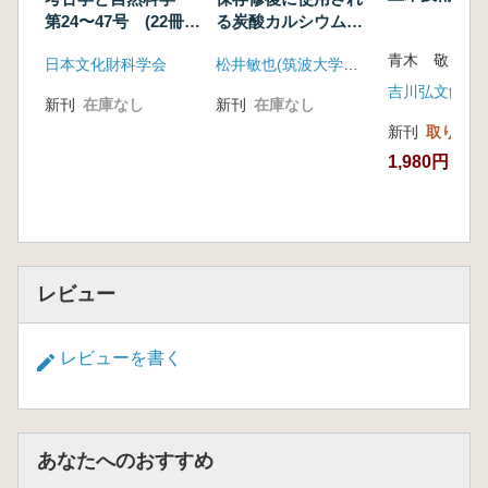
科学的研究
第24〜47号 (22冊セ
る炭酸カルシウムの
ット)
経年劣化とその製作
青木 敬 著
日本文化財科学会
松井敏也(筑波大学大学院人間総合科学研究科)
技法に関する自然科
学的研究
吉川弘文館
新刊
在庫なし
新刊
在庫なし
新刊
取り寄せ
1,980円
レビュー
レビューを書く
あなたへのおすすめ