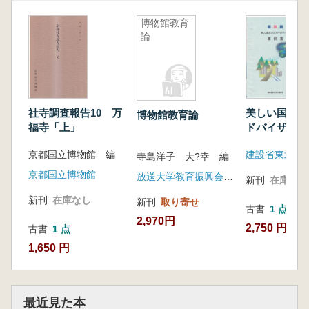
博物館教育
論
社寺調査報告10 万
美しい国土づ
博物館教育論
福寺「上」
ドバイザー事
集
京都国立博物館 編
建設省東北地
寺島洋子 大?幸 編
京都国立博物館
放送大学教育振興会(発売元NHK出版)
新刊
在庫なし
新刊
在庫なし
新刊
取り寄せ
古書
1 点
2,970円
2,750 円
古書
1 点
1,650 円
最近見た本