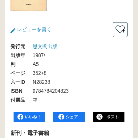
レビューを書く
＋
発行元
思文閣出版
出版年
1987/
判
A5
ページ
352+8
六一ID
N28238
ISBN
9784784204823
付属品
箱
新刊・電子書籍