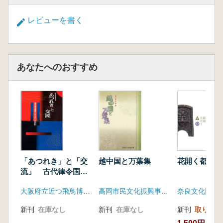
レビューを書く
あなたへのおすすめ
「あつれき」と「交
越中国と万葉集
花開く都城文
流」 古代律令国家
とみちのくの文化
大阪府立近つ飛鳥博物館
高岡市民文化振興事業団高岡市万葉歴史館
奈良文化財研
新刊
在庫なし
新刊
在庫なし
新刊
取り寄せ