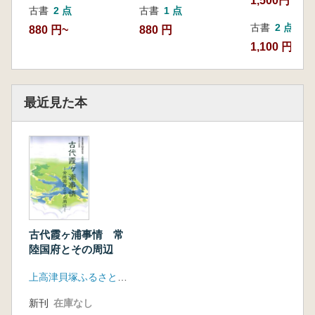
1,500円
古書
2 点
古書
1 点
古書
2 点
880 円~
880 円
1,100 円~
最近見た本
古代霞ヶ浦事情 常
陸国府とその周辺
上高津貝塚ふるさと歴史の広場
新刊
在庫なし