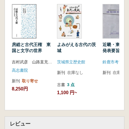
房総と古代王権 東
よみがえる古代の茨
近畿・東海
国と文字の世界
城
発表要旨集
吉村武彦 山路直充 編
茨城県立歴史館
鈴鹿市考古博
高志書院
新刊
在庫なし
新刊
在庫なし
新刊
取り寄せ
古書
3 点
8,250円
1,100 円~
レビュー