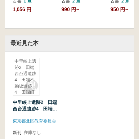
古書
1 点
古書
2 点
古書
2 点
1,056 円
990 円~
950 円~
最近見た本
中里峽上遺
跡2 田端
西台通遺跡
4 田端不
動坂遺跡
4 田端町
遺跡2
中里峽上遺跡2 田端
西台通遺跡4 田端不
動坂遺跡4 田端町遺
東京都北区教育委員会
跡2
新刊
在庫なし