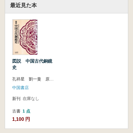
最近見た本
図説 中国古代銅鏡
史
孔祥星 劉一曼 原著 高倉 洋彰 (他)訳
中国書店
新刊
在庫なし
古書
1 点
1,100 円