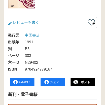
レビューを書く
＋
発行元
中国書店
出版年
1991
判
B5
ページ
303
六一ID
N29402
ISBN
9784924779167
新刊・電子書籍