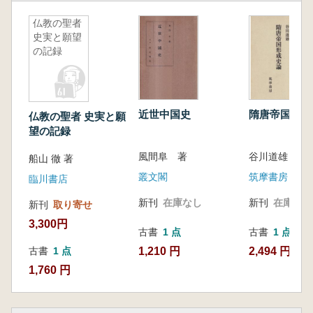
仏教の聖者
史実と願望
の記録
近世中国史
隋唐帝国形成
仏教の聖者 史実と願
望の記録
風間阜 著
谷川道雄
船山 徹 著
叢文閣
筑摩書房
臨川書店
新刊
在庫なし
新刊
在庫なし
新刊
取り寄せ
3,300円
古書
1 点
古書
1 点
1,210 円
2,494 円
古書
1 点
1,760 円