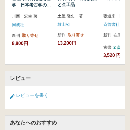
と金工品
学 日本考古学の未
来像を求めて
土屋 隆史 著
張道来 魏傳
川西 宏幸 著
雄山閣
斉魯書社
同成社
新刊
取り寄せ
新刊
在庫なし
新刊
取り寄せ
13,200円
8,800円
古書
2 点
3,520 円~
レビュー
レビューを書く
あなたへのおすすめ