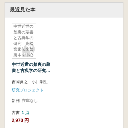
最近見た本
中世近世の
禁裏の蔵書
と古典学の
研究 高松
宮家伝来禁
裏本を中心
として 研
中世近世の禁裏の蔵
究調査報告
書と古典学の研究
1
高松宮家伝来禁裏本
吉岡眞之 小川剛生 ほか
を中心として 研究
調査報告1
研究プロジェクト
新刊
在庫なし
古書
1 点
2,970 円