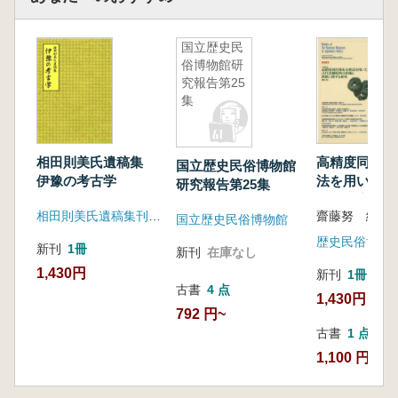
国立歴史民
俗博物館研
究報告第25
集
相田則美氏遺稿集
高精度同位体
国立歴史民俗博物館
伊豫の考古学
法を用いた古
研究報告第25集
原料の産地と
相田則美氏遺稿集刊行会
齋藤努 編
関する研究
国立歴史民俗博物館
歴史民俗博物
新刊
1冊
新刊
在庫なし
1,430円
新刊
1冊
古書
4 点
1,430円
792 円~
古書
1 点
1,100 円