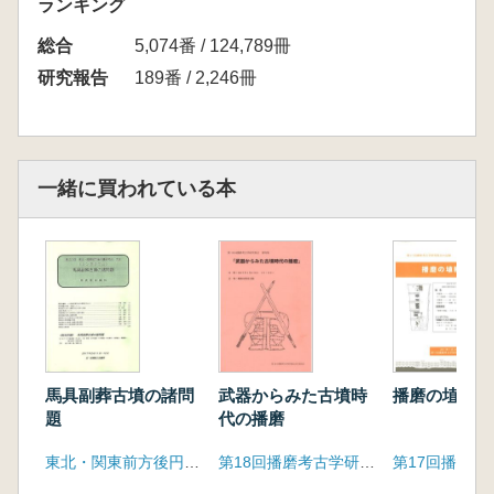
ランキング
総合
5,074番 / 124,789冊
研究報告
189番 / 2,246冊
一緒に買われている本
馬具副葬古墳の諸問
武器からみた古墳時
播磨の埴輪
題
代の播磨
東北・関東前方後円墳研究会
第18回播磨考古学研究集会実行委員会