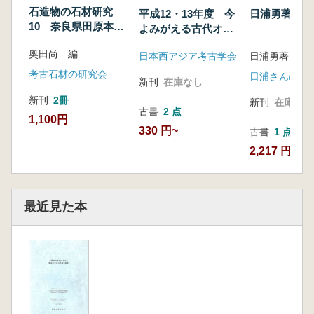
石造物の石材研究
平成12・13年度 今
日浦勇著作集
10 奈良県田原本付
よみがえる古代オリ
近の石造物 若狭付
エント(2001)
奥田尚 編
近の石造物 越前付
日本西アジア考古学会
日浦勇著
近の石造物
考古石材の研究会
新刊
在庫なし
新刊
2冊
新刊
在庫なし
古書
2 点
1,100円
330 円~
古書
1 点
2,217 円
最近見た本