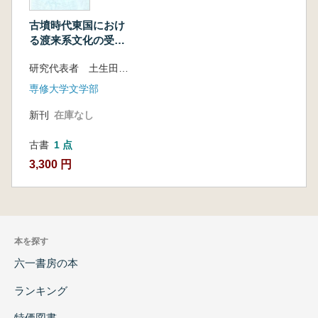
古墳時代東国におけ
る渡来系文化の受容
と展開
研究代表者 土生田純之
専修大学文学部
新刊
在庫なし
古書
1 点
3,300 円
本を探す
六一書房の本
ランキング
特価図書