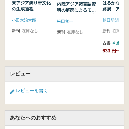
する総合研
東アジア飾り帯文化
はるかなる陶
内陸アジア諸言語資
究
の生成過程
路展 アジア
料の解読によるモン
海時代
ゴルの都市発展と交
小田木治太郎
松田孝一
通に関する総合研究
新刊
在庫なし
新刊
在庫なし
新刊
在庫なし
古書
4 点
633 円~
レビュー
レビューを書く
あなたへのおすすめ