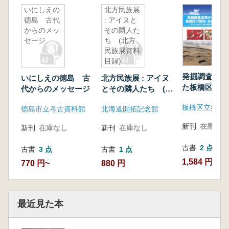
いにしえの
北方民族展
徳島 古代
: アイヌと
からのメッ
その隣人た
セージ
ち (北方
民族展資料
目録)
発掘調査成果
いにしえの徳島 古
北方民族展 : アイヌ
た板橋区の原
代からのメッセージ
とその隣人たち (北
代・中世 19
方民族展資料目録)
板橋区立郷土
和50)以降の
徳島市立考古資料館
北海道開拓記念館
を中心に
新刊
在庫なし
新刊
在庫なし
新刊
在庫なし
古書
2 点
古書
3 点
古書
1 点
1,584 円~
770 円~
880 円
最近見た本