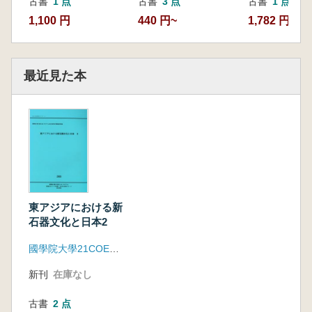
古書
1 点
古書
3 点
古書
1 点
1,100 円
440 円~
1,782 円
最近見た本
東アジアにおける新
石器文化と日本2
國學院大學21COE第1グループ考古学班
新刊
在庫なし
古書
2 点