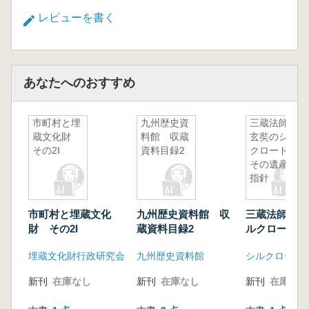
レビューを書く
あなたへのおすすめ
市町村と埋
九州歴史資
三蔵法師・
蔵文化財
料館 収蔵
玄奘のシル
その2I
資料目録2
クロード
その遺産と
指針
市町村と埋蔵文化
九州歴史資料館 収
三蔵法師・玄
財 その2I
蔵資料目録2
ルクロード 
産と指針
埋蔵文化財行政研究会
九州歴史資料館
新刊
在庫なし
新刊
在庫なし
新刊
在庫なし