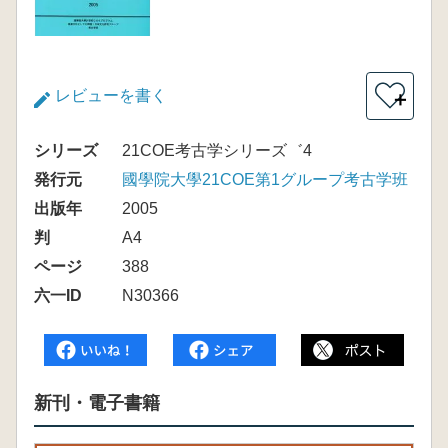
レビューを書く
＋
シリーズ
21COE考古学シリーズ゛4
発行元
國學院大學21COE第1グループ考古学班
出版年
2005
判
A4
ページ
388
六一ID
N30366
新刊・電子書籍