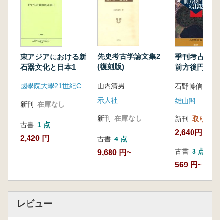
先史考古学論文集2
東アジアにおける新
季刊考古学
(復刻版)
石器文化と日本1
前方後円墳の
山内清男
國學院大學21世紀COEプログラム
石野博信 編
示人社
雄山閣
新刊
在庫なし
新刊
在庫なし
新刊
取り寄せ
古書
1 点
2,640円
2,420 円
古書
4 点
古書
3 点
9,680 円~
569 円~
レビュー