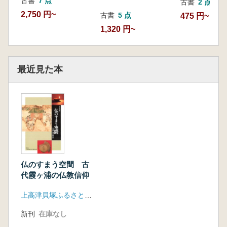
古書
7 点
古書
2 点
2,750 円~
古書
5 点
475 円~
1,320 円~
最近見た本
仏のすまう空間 古
代霞ヶ浦の仏教信仰
上高津貝塚ふるさと歴史の広場
新刊
在庫なし