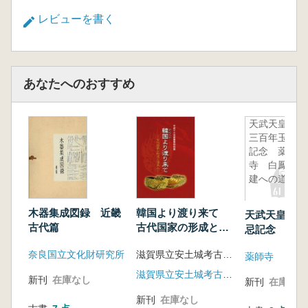
レビューを書く
あなたへのおすすめ
天武天皇千
三百年玉忌
記念 薬師
寺 白鳳再
建への道
韓国より渡り来て
木器集成図録 近畿
天武天皇千三
古代国家の形成と渡
古代篇
忌記念 薬師
来人
鳳再建への道
滋賀県立安土城考古博物館 編
奈良国立文化財研究所
薬師寺
滋賀県立安土城考古博物館
新刊
在庫なし
新刊
在庫なし
新刊
在庫なし