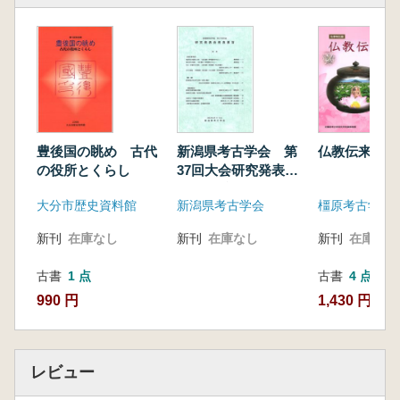
豊後国の眺め 古代
新潟県考古学会 第
仏教伝来
の役所とくらし
37回大会研究発表会
発表要旨
大分市歴史資料館
新潟県考古学会
新刊
在庫なし
新刊
在庫なし
新刊
在庫なし
古書
1 点
古書
4 点
990 円
1,430 円~
レビュー