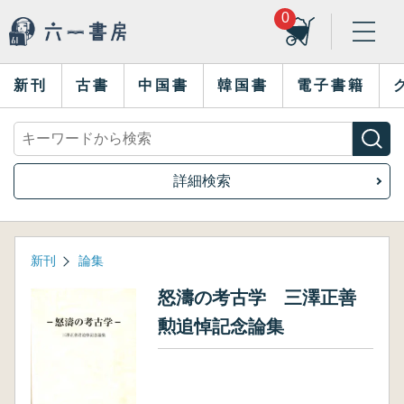
0
新刊
古書
中国書
韓国書
電子書籍
詳細検索
新刊
論集
怒濤の考古学 三澤正善
勲追悼記念論集