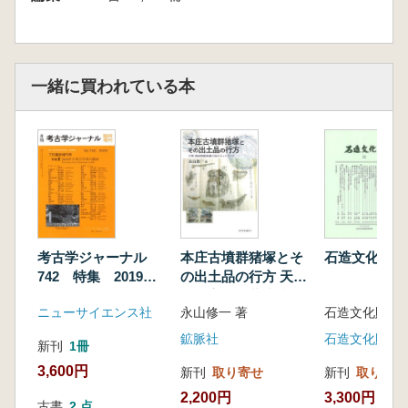
一緒に買われている本
考古学ジャーナル
本庄古墳群猪塚とそ
石造文化財12
742 特集 2019年
の出土品の行方 天
の考古学界の動向
明・寛政期薩摩藩の
ニューサイエンス社
永山修一 著
知のネットワーク
鉱脈社
石造文化財調
新刊
1冊
3,600円
新刊
取り寄せ
新刊
取り寄せ
2,200円
3,300円
古書
2 点