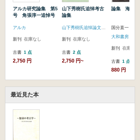
アルカ研究論集 第5
論集 海上の
山下秀樹氏追悼考古
号 角張淳一追悼号
論集
アルカ
国分直一 
山下秀樹氏追悼論文集刊行会
大和書房
新刊
在庫なし
新刊
在庫なし
新刊
在庫なし
古書
1 点
古書
2 点
2,750 円
2,750 円~
古書
1 点
880 円
最近見た本