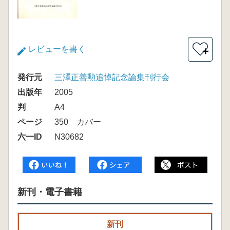
レビューを書く
＋
発行元
三澤正善勲追悼記念論集刊行会
出版年
2005
判
A4
ページ
350 カバー
六一ID
N30682
新刊・電子書籍
新刊