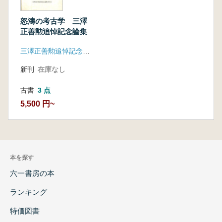
怒濤の考古学 三澤
正善勲追悼記念論集
三澤正善勲追悼記念論集刊行会
新刊
在庫なし
古書
3 点
5,500 円~
本を探す
六一書房の本
ランキング
特価図書