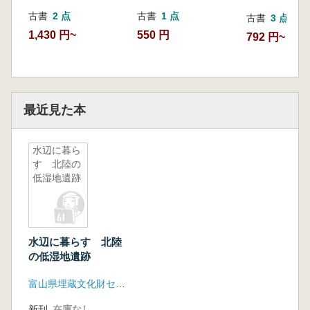
古書
2 点
古書
1 点
古書
3 点
1,430 円~
550 円
792 円~
最近見た本
水辺に暮ら
す 北陸の
低湿地遺跡
水辺に暮らす 北陸
の低湿地遺跡
富山県埋蔵文化財センター
新刊
在庫なし