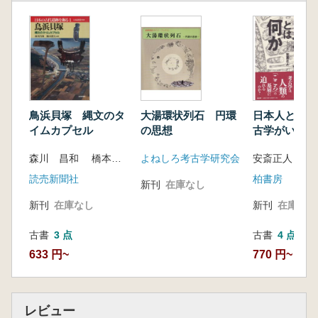
鳥浜貝塚 縄文のタ
大湯環状列石 円環
日本人とは何
イムカプセル
の思想
古学がいま語
と
森川 昌和 橋本 澄夫 著
よねしろ考古学研究会
安斎正人 著
読売新聞社
柏書房
新刊
在庫なし
新刊
在庫なし
新刊
在庫なし
古書
3 点
古書
4 点
633 円~
770 円~
レビュー