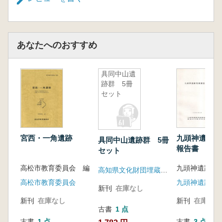
あなたへのおすすめ
具同中山遺
跡群 5冊
セット
宮西・一角遺跡
九頭神遺跡発
具同中山遺跡群 5冊
報告書
セット
高松市教育委員会 編
高知県文化財団埋蔵文化財センター
高松市教育委員会
九頭神遺跡発
新刊
在庫なし
新刊
在庫なし
新刊
在庫なし
古書
1 点
古書
1 点
古書
3 点