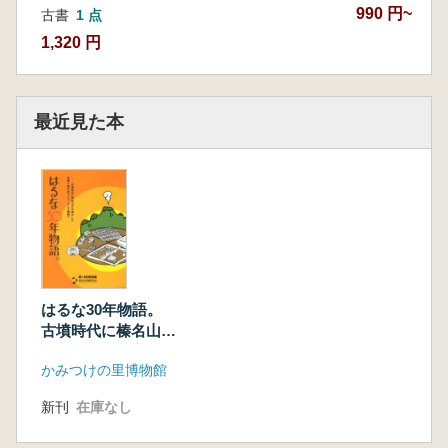
990 円~
古書
1 点
1,320 円
最近見た本
はるな30年物語。
古墳時代に榛名山が
大噴火した災害と向
かみつけの里博物館
き合うヒト、そして
復興へ
新刊
在庫なし