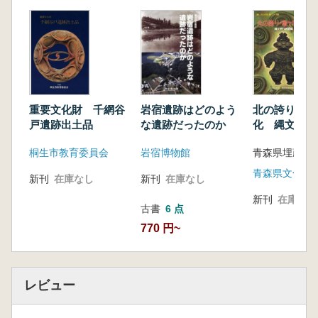
重要文化財 千網谷
岩宿遺跡はどのよう
北の誇り・亀
戸遺跡出土品
な遺跡だったのか
化 縄文時代
桐生市教育委員会
岩宿博物館
青森県文化財
新刊
在庫なし
新刊
在庫なし
新刊
在庫なし
古書
6 点
770 円~
レビュー