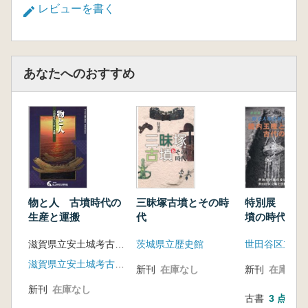
レビューを書く
あなたへのおすすめ
三昧塚古墳とその時
特別展 野毛
物と人 古墳時代の
代
墳の時代 畿
生産と運搬
と古代の東国
茨城県立歴史館
世田谷区立郷
滋賀県立安土城考古博物館 編
滋賀県立安土城考古博物館
新刊
在庫なし
新刊
在庫なし
新刊
在庫なし
古書
3 点