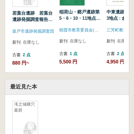
稲荷山・郷戸遺跡第
中東遺跡第2
若葉台遺跡 若葉台
5・6・10・11地点発
3地点 : 倉
遺跡発掘調査報告書
掘調査報告書
う埋蔵文化財
2
朝霞市教育委員会(文化財課)
三芳町教育委
査報告書
坂戸市遺跡発掘調査団
新刊
在庫なし
新刊
在庫なし
新刊
在庫なし
古書
1 点
古書
2 点
古書
2 点
5,500 円
4,950 円~
880 円~
最近見た本
滝之城横穴
墓群