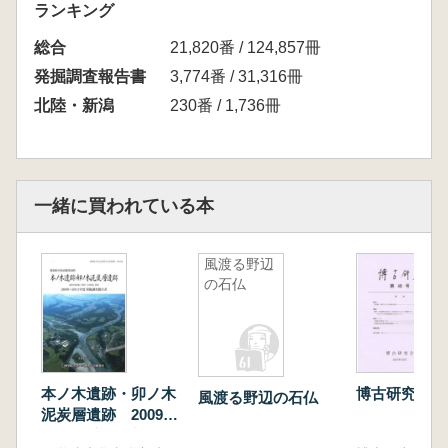
ランキング
総合
21,820番 / 124,857冊
発掘調査報告書
3,774番 / 31,316冊
北陸・新潟
230番 / 1,736冊
一緒に買われている本
風渡る野辺
の石仏
本ノ木遺跡・卯ノ木
博古研究 第
風渡る野辺の石仏
泥炭層遺跡 2009〜
2011年度発掘調査報