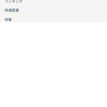
ランキング
特価図書
特集
書店様へ
著者ログイン
会社案内
お問い合わせ
リンク
採用情報
プライバシーポリシー
特定商取引に関する表示