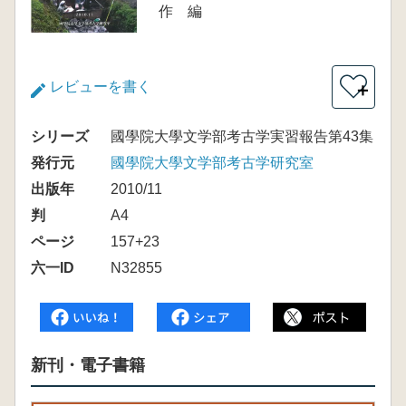
作 編
レビューを書く
＋
シリーズ
國學院大學文学部考古学実習報告第43集
発行元
國學院大學文学部考古学研究室
出版年
2010/11
判
A4
ページ
157+23
六一ID
N32855
新刊・電子書籍