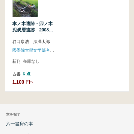
本ノ木遺跡・卯ノ木
泥炭層遺跡 2008年
度発掘調査報告書
谷口康浩 深澤太郎 中村耕作 編
國學院大學文学部考古学研究室
新刊
在庫なし
古書
6 点
1,100 円~
本を探す
六一書房の本