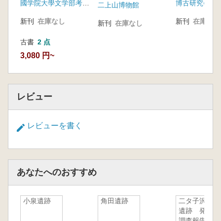
國学院大學文学部考古学研究室
博古研究会
告書
二上山博物館
新刊
在庫なし
新刊
在庫なし
新刊
在庫なし
古書
2 点
3,080 円~
レビュー
レビューを書く
あなたへのおすすめ
小泉遺跡
角田遺跡
二タ子沢A
遺跡 発掘
調査報告書