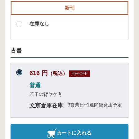
新刊
在庫なし
古書
616 円
（税込）
20%OFF
普通
若干の背ヤケ有
3営業日~1週間後発送予定
文京倉庫在庫
カートに入れる