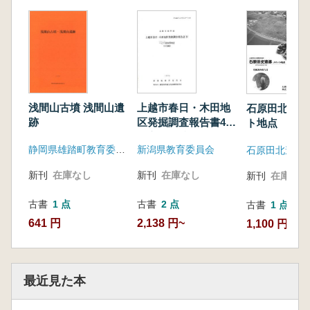
浅間山古墳 浅間山遺
上越市春日・木田地
石原田北遺跡
跡
区発掘調査報告書4
ト地点
一之口遺跡東地区
静岡県雄踏町教育委員会
新潟県教育委員会
(本文・図版) (2冊
組)
新刊
在庫なし
新刊
在庫なし
新刊
在庫なし
古書
1 点
古書
2 点
古書
1 点
641 円
2,138 円~
1,100 円
最近見た本