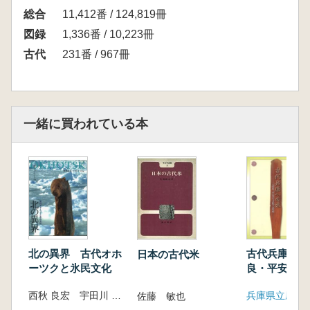
総合
11,412番 / 124,819冊
図録
1,336番 / 10,223冊
古代
231番 / 967冊
一緒に買われている本
北の異界 古代オホ
古代兵庫への
日本の古代米
ーツクと氷民文化
良・平安時代
と役所-
西秋 良宏 宇田川 洋 編
兵庫県立歴史
佐藤 敏也