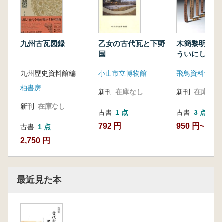
乙女の古代瓦と下野
木簡黎明 飛
九州古瓦図録
国
ういにしえの
ち
小山市立博物館
飛鳥資料館
九州歴史資料館編
柏書房
新刊
在庫なし
新刊
在庫なし
新刊
在庫なし
古書
1 点
古書
3 点
792 円
950 円~
古書
1 点
2,750 円
最近見た本