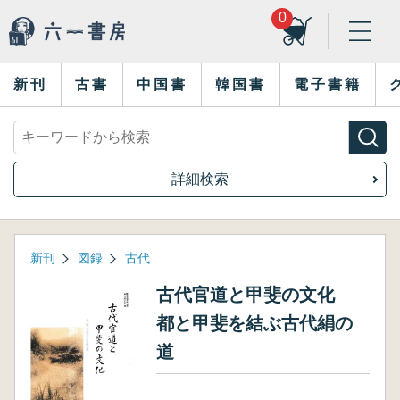
0
新刊
古書
中国書
韓国書
電子書籍
詳細検索
新刊
図録
古代
古代官道と甲斐の文化
都と甲斐を結ぶ古代絹の
道