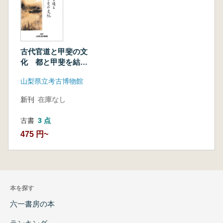
古代官道と甲斐の文
化 都と甲斐を結ぶ
古代絹の道
山梨県立考古博物館
新刊
在庫なし
古書
3 点
475 円~
本を探す
六一書房の本