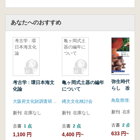
あなたへのおすすめ
考古学 : 環
亀ヶ岡式土
日本海文化
器の編年に
論
ついて
弥生時代1 
考古学 : 環日本海文
亀ヶ岡式土器の編年
らし 改訂版
化論
について
大阪府文化財調査研究センター(大阪府文化財センター)
縄文文化検討会
新刊
在庫なし
新刊
在庫なし
新刊
在庫なし
古書
2 点
古書
1 点
古書
2 点
633 円~
1,100 円
4,400 円~