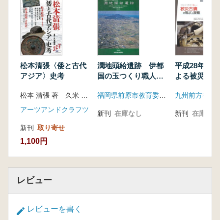
松本清張〈倭と古代
潤地頭給遺跡 伊都
平成28年熊
アジア〉史考
国の玉つくり職人の
よる被災古墳
ムラ
と課題
松本 清張 著 久米 雅雄 監修
福岡県前原市教育委員会
九州前方後円
アーツアンドクラフツ
新刊
在庫なし
新刊
在庫なし
新刊
取り寄せ
1,100円
レビュー
レビューを書く