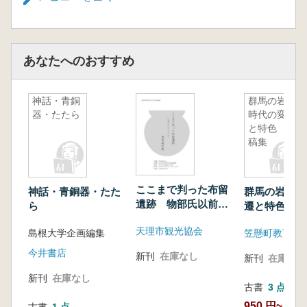
あなたへのおすすめ
神話・青銅
群馬の岩宿
器・たたら
時代の変遷
と特色 予
稿集
ここまで判った布留
神話・青銅器・たた
群馬の岩宿時
遺跡 物部氏以前と
ら
遷と特色 
その後 発表資料集
天理市観光協会
島根大学企画編集
今井書店
新刊
在庫なし
新刊
在庫なし
新刊
在庫なし
古書
3 点
950 円~