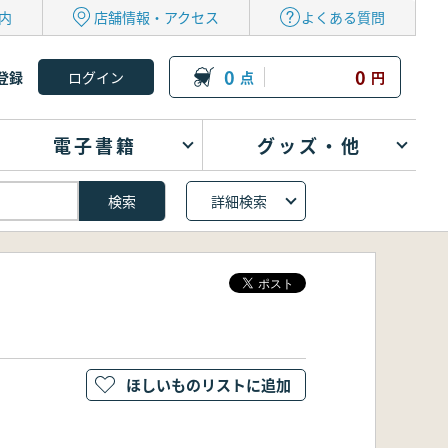
内
店舗情報・アクセス
よくある質問
0
0
登録
点
円
電子書籍
グッズ・他
詳細検索
ほしいものリストに追加