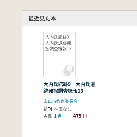
最近見た本
大内氏館跡9
大内氏遺跡発
掘調査概報13
大内氏館跡9 大内氏遺
跡発掘調査概報13
山口市教育委員会
新刊
在庫なし
475 円
古書
1 点