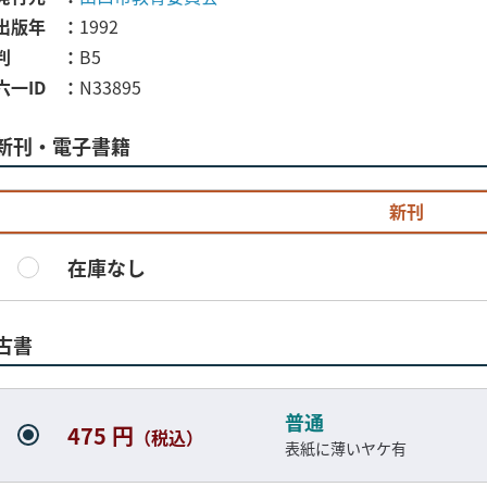
出版年
1992
判
B5
六一ID
N33895
新刊・電子書籍
新刊
在庫なし
古書
普通
475 円
（税込）
表紙に薄いヤケ有