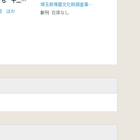
ぐら 十二所
埼玉県埋蔵文化財調査事業団
跡内やぐら
団 ほか
新刊
在庫なし