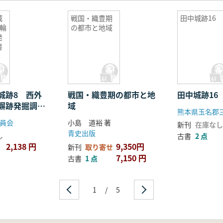
城
戦国・織豊期
田中城跡16
輪
の都市と地域
発
書
城跡8 西外
戦国・織豊期の都市と地
田中城跡16
塀跡発掘調査
域
員会
小島 道裕 著
新刊
在庫なし
青史出版
し
古書
2 点
2,138 円
9,350円
新刊
取り寄せ
7,150 円
古書
1 点
1
/
5