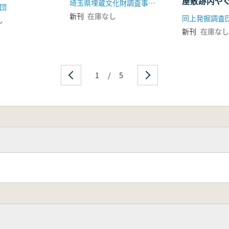
屋敷跡内や
埼玉県埋蔵文化財調査事業団 国土交通省関東地方整備局
団
稲荷小路遺
新刊
在庫なし
同上発掘調査
し
新刊
在庫なし
1
/
5