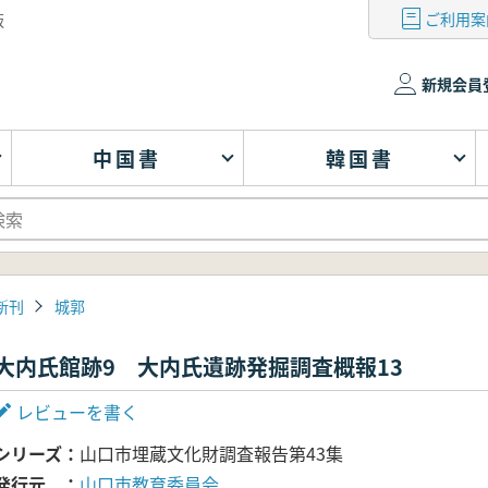
ご利用案
版
新規会員
中国書
韓国書
新刊
城郭
大内氏館跡9 大内氏遺跡発掘調査概報13
レビューを書く
シリーズ
山口市埋蔵文化財調査報告第43集
発行元
山口市教育委員会