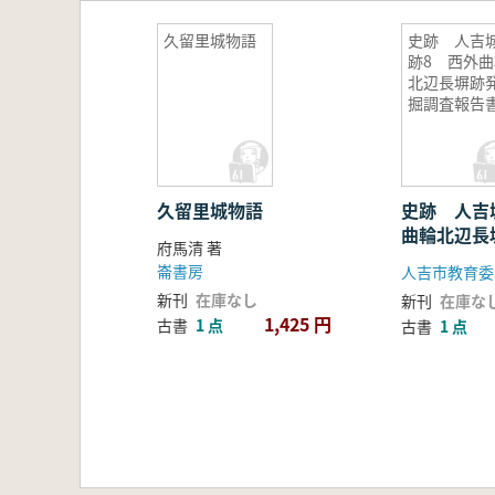
久留里城物語
史跡 人吉
跡8 西外曲
北辺長塀跡
掘調査報告
久留里城物語
史跡 人吉
曲輪北辺長
府馬清 著
報告書
崙書房
人吉市教育委
新刊
在庫なし
新刊
在庫な
1,425 円
古書
1 点
古書
1 点