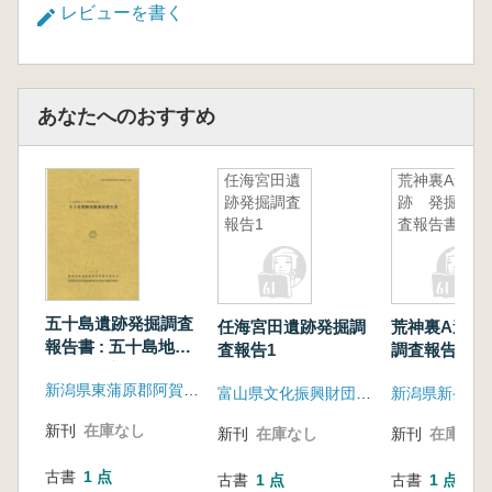
レビューを書く
あなたへのおすすめ
任海宮田遺
荒神裏A遺
跡発掘調査
跡 発掘調
報告1
査報告書
五十島遺跡発掘調査
任海宮田遺跡発掘調
荒神裏A遺跡
報告書 : 五十島地区
査報告1
調査報告書
地すべり対策事業に
新潟県東蒲原郡阿賀町教育委員会
伴う
富山県文化振興財団埋蔵文化財調査事務所
新刊
在庫なし
新刊
在庫なし
新刊
在庫なし
古書
1 点
古書
1 点
古書
1 点