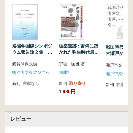
戦国時代の
瀬戸窯 : 古
瀬戸から大
窯へ
洛陽学国際シンポジ
楯築遺跡 : 吉備に築
戦国時代の瀬戸
ウム報告論文集 東
かれた弥生時代最大
古瀬戸から大
アジアにおける洛陽
の墳丘墓
氣賀澤保規編
宇垣 匡雅 著
の位置
明治大学東アジア石刻文物研究所(汲古書院)
同成社
瀬戸市文化新
新刊
在庫なし
新刊
取り寄せ
新刊
在庫なし
1,980円
レビュー