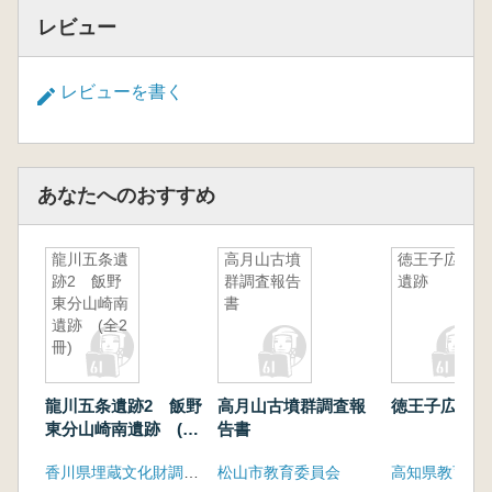
レビュー
レビューを書く
あなたへのおすすめ
龍川五条遺
高月山古墳
徳王子広本
跡2 飯野
群調査報告
遺跡
東分山崎南
書
遺跡 (全2
冊)
龍川五条遺跡2 飯野
高月山古墳群調査報
徳王子広本遺
東分山崎南遺跡 (全
告書
2冊)
香川県埋蔵文化財調査センター
松山市教育委員会
高知県教育委