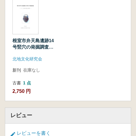
根室市弁天島遺跡14
号竪穴の発掘調査
オホーツク文化貼付
北地文化研究会
浮文期の大型住居址
新刊
在庫なし
古書
1 点
2,750 円
レビュー
レビューを書く