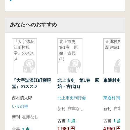
あなたへのおすすめ
『大字誌浪
北上市史
東通村史
江町権現
第1巻 原
歴史編1
堂』のスス
始・古代
メ
(1)
『大字誌浪江町権現
北上市史 第1巻 原
東通村史 歴
堂』のススメ
始・古代(1)
西村慎太郎
北上市史刊行会
東通村(青森県
いりの舎
新刊
在庫なし
新刊
在庫なし
新刊
在庫なし
古書
1 点
古書
1 点
1,980 円
4,950 円
古書
1 点