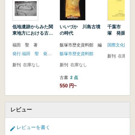
低地遺跡からみた関
いいづか 川島古墳
千葉市 大膳
東地方における古墳
の時代
塚 発掘調査
時代への変革
書 第1・2・
福田 聖 著
飯塚市歴史資料館 編
冊
発行:福田 聖 発売:六一書房
飯塚市歴史資料館
新刊
在庫なし
新刊
在庫なし
新刊
在庫なし
古書
2 点
550 円~
レビュー
レビューを書く