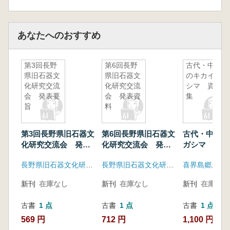
あなたへのおすすめ
第3回長野
第6回長野
古代・中世
県旧石器文
県旧石器文
のキカイガ
化研究交流
化研究交流
シマ 資料
会 発表要
会 発表資
集
旨
料
第3回長野県旧石器文
第6回長野県旧石器文
古代・中世の
化研究交流会 発表
化研究交流会 発表
ガシマ 資料
要旨
資料
長野県旧石器文化研究交流会
長野県旧石器文化研究交流会
新刊
在庫なし
新刊
在庫なし
新刊
在庫なし
古書
1 点
古書
1 点
古書
1 点
569 円
712 円
1,100 円