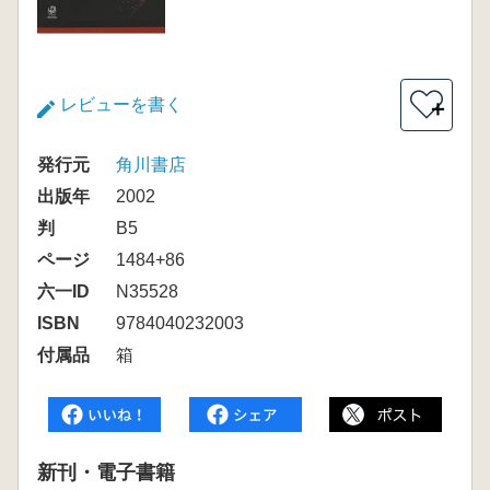
レビューを書く
＋
発行元
角川書店
出版年
2002
判
B5
ページ
1484+86
六一ID
N35528
ISBN
9784040232003
付属品
箱
新刊・電子書籍