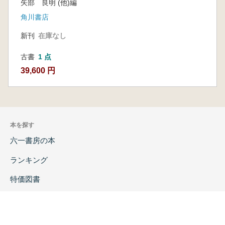
矢部 良明 (他)編
角川書店
新刊
在庫なし
古書
1 点
39,600 円
本を探す
六一書房の本
ランキング
特価図書
特集
書店様へ