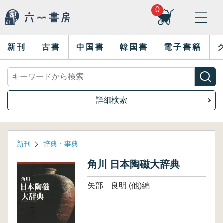
0
新刊
古書
中国書
韓国書
電子書籍
詳細検索
新刊
辞典・事典
角川 日本陶磁大辞典
矢部 良明 (他)編