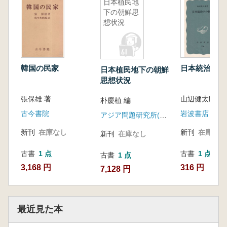
日本植民地
下の朝鮮思
想状況
韓国の民家
日本統治下の
日本植民地下の朝鮮
思想状況
張保雄 著
山辺健太郎 
朴慶植 編
古今書院
岩波書店
アジア問題研究所(三一書房)
新刊
在庫なし
新刊
在庫なし
新刊
在庫なし
古書
1 点
古書
1 点
古書
1 点
3,168 円
316 円
7,128 円
最近見た本