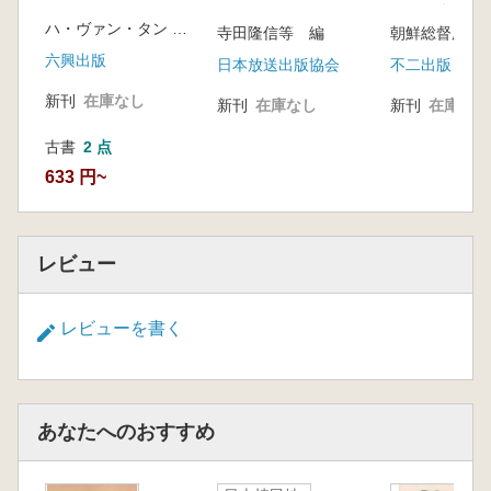
月 復刻版
ハ・ヴァン・タン 編著 菊池誠一 訳
寺田隆信等 編
朝鮮総督府警
六興出版
日本放送出版協会
不二出版
新刊
在庫なし
新刊
在庫なし
新刊
在庫なし
古書
2 点
633 円~
レビュー
レビューを書く
あなたへのおすすめ