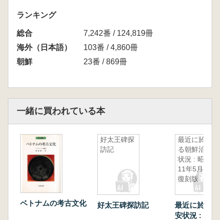
ランキング
総合
7,242番 / 124,819冊
海外（日本語）
103番 / 4,860冊
朝鮮
23番 / 869冊
一緒に買われている本
好太王碑探
最近に於け
訪記
る朝鮮治安
状況 : 昭和
11年5月
復刻版
ベトナムの考古文化
好太王碑探訪記
最近に於ける
安状況 : 昭和