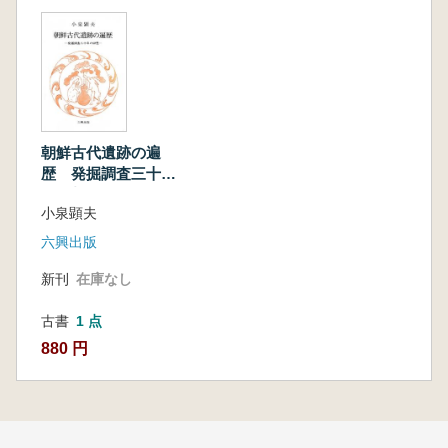
朝鮮古代遺跡の遍
歴 発掘調査三十年
の回想
小泉顕夫
六興出版
新刊
在庫なし
古書
1 点
880 円