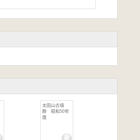
太田山古墳
群 昭和50年
度