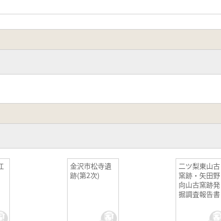
江
金沢市松寺遺
二ツ梨東山古
跡(第2次)
窯跡・矢田野
向山古窯跡発
掘調査報告書