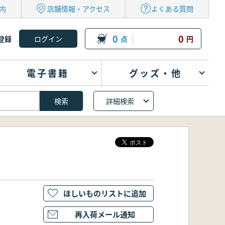
内
店舗情報・アクセス
よくある質問
0
0
登録
点
円
電子書籍
グッズ・他
詳細検索
ほしいものリストに追加
再入荷メール通知