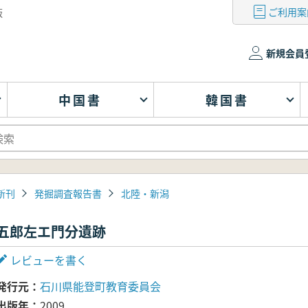
ご利用案
版
新規会員
中国書
韓国書
新刊
発掘調査報告書
北陸・新潟
五郎左エ門分遺跡
レビューを書く
発行元
石川県能登町教育委員会
出版年
2009