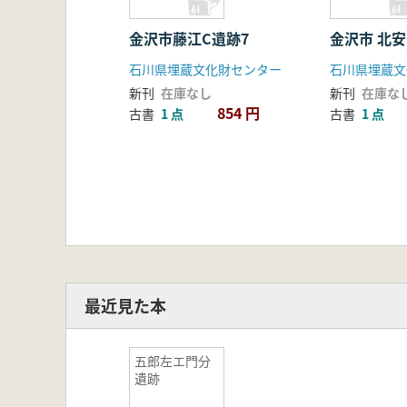
金沢市藤江C遺跡7
金沢市 北
石川県埋蔵文化財センター
石川県埋蔵文
新刊
在庫なし
新刊
在庫な
854 円
古書
1 点
古書
1 点
最近見た本
五郎左エ門分
遺跡