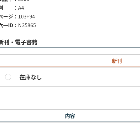
判
A4
ページ
103+94
六一ID
N35865
新刊・電子書籍
新刊
在庫なし
内容