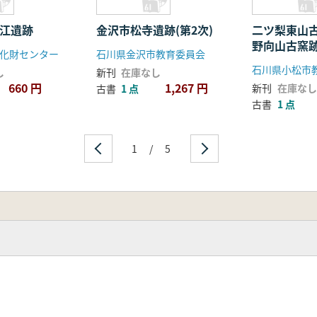
安江遺跡
金沢市松寺遺跡(第2次)
二ツ梨東山
野向山古窯
化財センター
石川県金沢市教育委員会
告書
石川県小松市
し
新刊
在庫なし
660 円
1,267 円
新刊
在庫なし
古書
1 点
古書
1 点
1
/
5