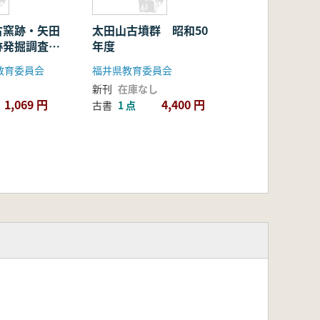
古窯跡・矢田
太田山古墳群 昭和50
跡発掘調査報
年度
教育委員会
福井県教育委員会
新刊
在庫なし
1,069 円
4,400 円
古書
1 点