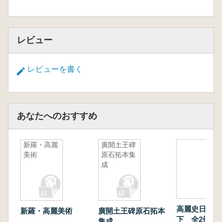
レビュー
レビューを書く
あなたへのおすすめ
新羅・高麗
廣開土王碑
美術
原石拓本集
成
高麗史日本伝
新羅・高麗美術
廣開土王碑原石拓本
下 全2冊揃
集成