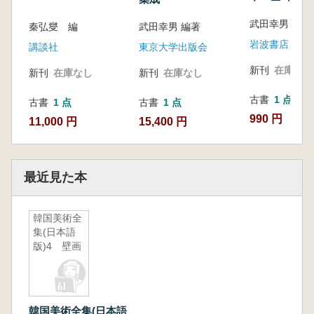
武田幸男 編
秦弘燮 編
武田幸男 編著
岩波書店
講談社
東京大学出版会
新刊
在庫なし
新刊
在庫なし
新刊
在庫なし
古書
1 点
古書
1 点
古書
1 点
990 円
11,000 円
15,400 円
最近見た本
韓国美術全
集(日本語
版)4 壁画
韓国美術全集(日本語