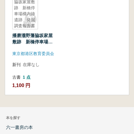
脇坂家屋敷
跡 新橋停
車場構内跡
遺跡 発掘
調査報告書
播磨瀧野藩脇坂家屋
敷跡 新橋停車場構
内跡遺跡 発掘調査
東京都港区教育委員会
報告書
新刊
在庫なし
古書
1 点
1,100 円
本を探す
六一書房の本