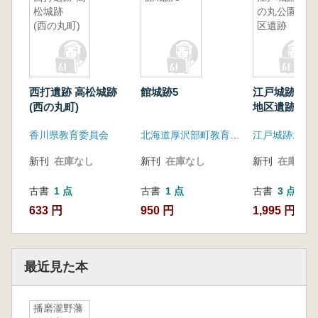
松城跡
の丸公園地
(西の丸町)
区遺跡
西打遺跡 高松城跡
館城跡5
江戸城跡北の
(西の丸町)
地区遺跡
香川県教育委員会
北海道厚沢部町教育委員会
新刊
在庫なし
新刊
在庫なし
新刊
在庫なし
古書
1 点
古書
1 点
古書
3 点
633 円
950 円
1,995 円~
最近見た本
播磨瀧野藩