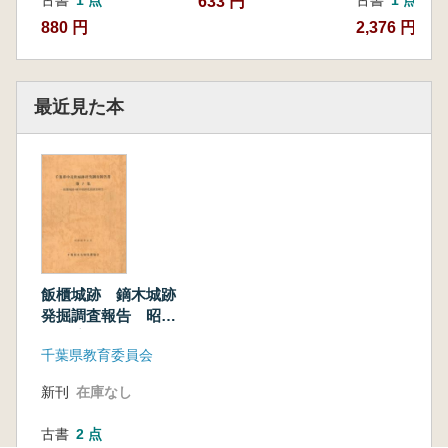
633 円
880 円
2,376 円
最近見た本
飯櫃城跡 鏑木城跡
発掘調査報告 昭和
61年度
千葉県教育委員会
新刊
在庫なし
古書
2 点