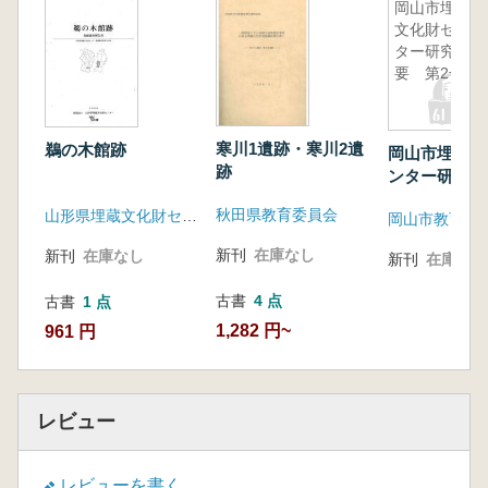
岡山市埋蔵
文化財セン
ター研究紀
要 第2号
寒川1遺跡・寒川2遺
鵜の木館跡
岡山市埋蔵文
跡
ンター研究紀
号
秋田県教育委員会
山形県埋蔵文化財センター
岡山市教育委
新刊
在庫なし
新刊
在庫なし
新刊
在庫なし
古書
4 点
古書
1 点
1,282 円~
961 円
レビュー
レビューを書く