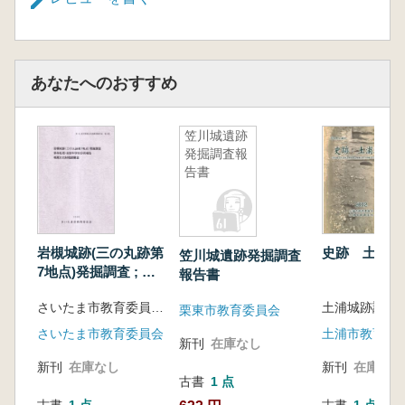
あなたへのおすすめ
笠川城遺跡
発掘調査報
告書
岩槻城跡(三の丸跡第
史跡 土浦城
笠川城遺跡発掘調査
7地点)発掘調査 ; 保
報告書
存処理・自然科学的
さいたま市教育委員会生涯学習部文化財保護課 編
土浦城跡調査
分析報告 ; 埋蔵文化
栗東市教育委員会
財確認調査
さいたま市教育委員会
土浦市教育委
新刊
在庫なし
新刊
在庫なし
新刊
在庫なし
古書
1 点
古書
1 点
古書
1 点