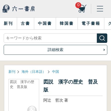
0
新刊
古書
中国書
韓国書
電子書籍
詳細検索
新刊
海外（日本語）
中国
図説 漢字の歴史 普及
図説 漢字の歴
史 普及版
版
阿辻 哲次 著