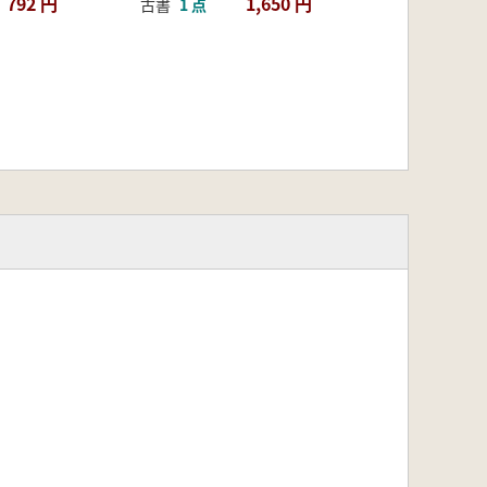
792 円
1,650 円
古書
1 点