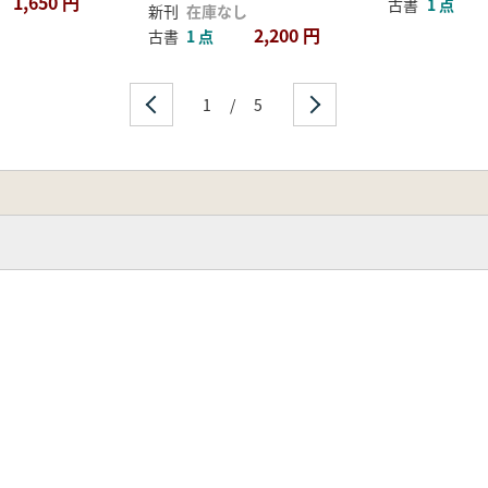
1,650 円
古書
1 点
新刊
在庫なし
2,200 円
古書
1 点
1
/
5