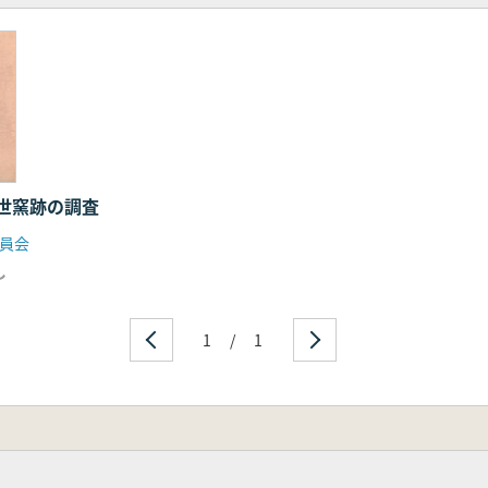
世窯跡の調査
員会
し
1
/
1