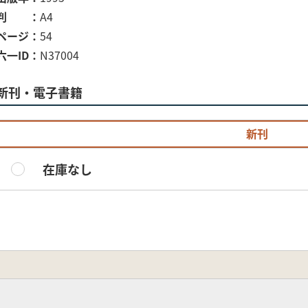
判
A4
ページ
54
六一ID
N37004
新刊・電子書籍
新刊
在庫なし