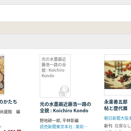
光の水墨画近
藤浩一路の全
貌 : Koichiro
Kondo
のかたち
永楽善五郎
光の水墨画近藤浩一路の
帖と歴代展
全貌 : Koichiro Kondo
尚蔵館 編
朝日新聞大阪
野地耕一郎, 平林彰編
し
新刊
在庫なし
読売新聞東京本社 : 美術館連絡協議会