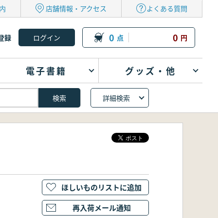
内
店舗情報・アクセス
よくある質問
0
0
登録
点
円
電子書籍
グッズ・他
詳細検索
ほしいものリストに追加
再入荷メール通知