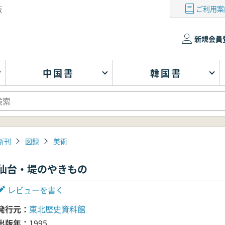
ご利用案
版
新規会員
中国書
韓国書
新刊
図録
美術
仙台・堤のやきもの
レビューを書く
発行元
東北歴史資料館
出版年
1995