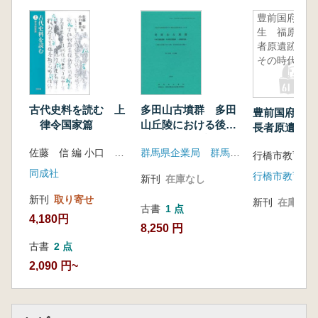
豊前国府誕
生 福原長
者原遺跡と
その時代
古代史料を読む 上
多田山古墳群 多田
豊前国府誕生
律令国家篇
山丘陵における後・
長者原遺跡と
終末期古墳の調査
代
佐藤 信 編 小口 雅史 編
群馬県企業局 群馬県埋蔵文化財調査事業団
行橋市教育委
同成社
行橋市教育委
新刊
在庫なし
新刊
取り寄せ
新刊
在庫なし
古書
1 点
4,180円
8,250 円
古書
2 点
2,090 円~