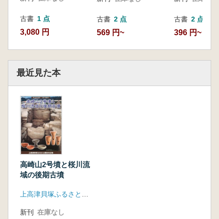
古書
1 点
古書
2 点
古書
2 点
3,080 円
569 円~
396 円~
最近見た本
高崎山2号墳と桜川流
域の後期古墳
上高津貝塚ふるさと歴史の広場
新刊
在庫なし