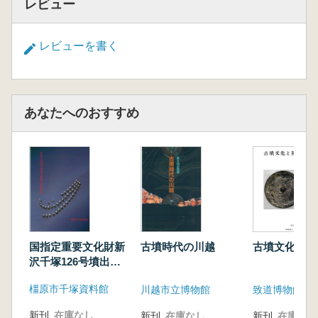
レビュー
レビューを書く
あなたへのおすすめ
国指定重要文化財新
古墳時代の川越
古墳文化と陵
沢千塚126号墳出土
品における復元模造
橿原市千塚資料館
川越市立博物館
致道博物館
品作製図録
新刊
在庫なし
新刊
在庫なし
新刊
在庫なし