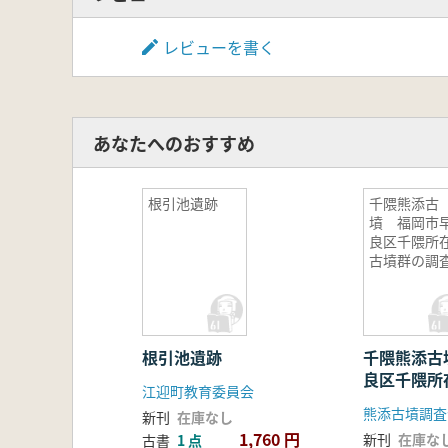
レビューを書く
あなたへのおすすめ
根引池遺跡
千隈熊添古
墳 福岡市
良区千隈所
古墳群の調
根引池遺跡
千隈熊添古
良区千隈所
江迎町教育委員会
査
熊添古墳調査
新刊
在庫なし
1,760 円
新刊
在庫な
古書
1 点