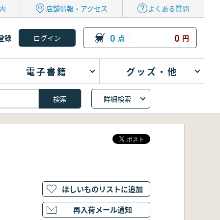
内
店舗情報・アクセス
よくある質問
0
0
登録
点
円
電子書籍
グッズ・他
詳細検索
ほしいものリストに追加
再入荷メール通知