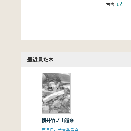
古書
1 点
最近見た本
横井竹ノ山遺跡
鹿児島市教育委員会