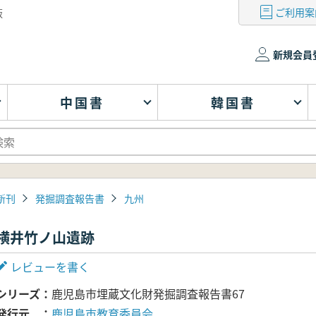
ご利用案
版
新規会員
中国書
韓国書
新刊
発掘調査報告書
九州
横井竹ノ山遺跡
レビューを書く
シリーズ
鹿児島市埋蔵文化財発掘調査報告書67
発行元
鹿児島市教育委員会