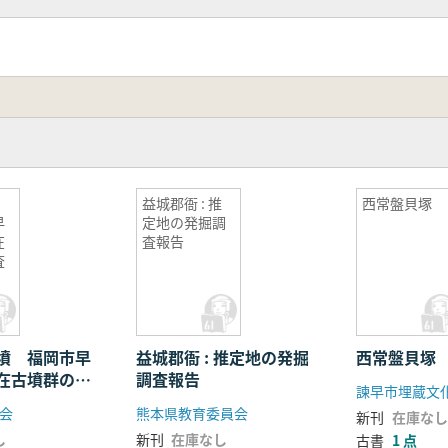
益城郡衙 : 推
西常盤貝塚
早
定地の発掘調
在
査報告
査
墳 福岡市早
益城郡衙 : 推定地の発掘
西常盤貝塚
在古墳群の調
調査報告
会
熊本県教育委員会
新刊
在庫なし
し
新刊
在庫なし
古書
1 点