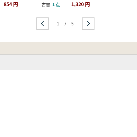
854 円
1,320 円
古書
1 点
1
/
5