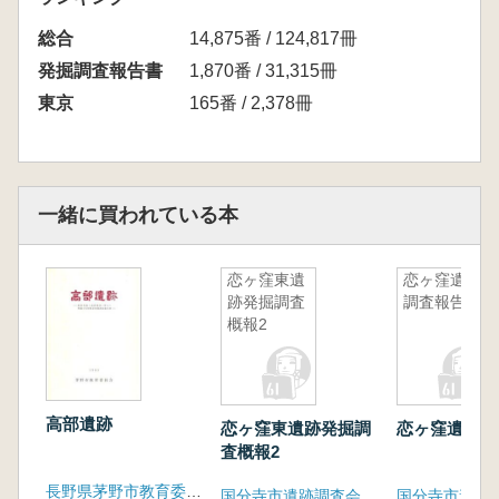
総合
14,875番 / 124,817冊
発掘調査報告書
1,870番 / 31,315冊
東京
165番 / 2,378冊
一緒に買われている本
恋ヶ窪東遺
恋ヶ窪遺跡
跡発掘調査
調査報告8
概報2
高部遺跡
恋ヶ窪東遺跡発掘調
恋ヶ窪遺跡調
査概報2
長野県茅野市教育委員会
国分寺市遺跡調査会
国分寺市遺跡