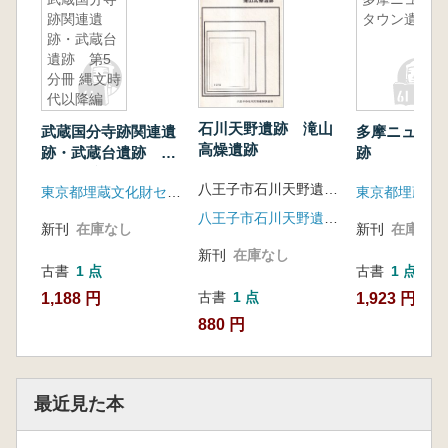
跡関連遺
タウン遺跡
跡・武蔵台
遺跡 第5
分冊 縄文時
代以降編
(挿図)
石川天野遺跡 滝山
武蔵国分寺跡関連遺
多摩ニュータ
高燥遺跡
跡・武蔵台遺跡 第5
跡
分冊 縄文時代以降編
八王子市石川天野遺跡調査会 編
東京都埋蔵文化財センター
(挿図)
八王子市石川天野遺跡調査会
新刊
在庫なし
新刊
在庫なし
新刊
在庫なし
古書
1 点
古書
1 点
古書
1 点
1,188 円
1,923 円
880 円
最近見た本