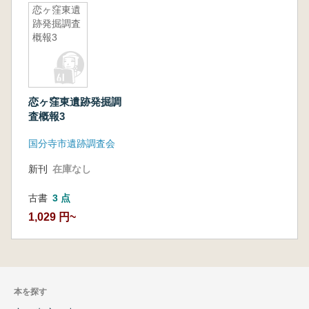
恋ヶ窪東遺
跡発掘調査
概報3
恋ヶ窪東遺跡発掘調
査概報3
国分寺市遺跡調査会
新刊
在庫なし
古書
3 点
1,029 円~
本を探す