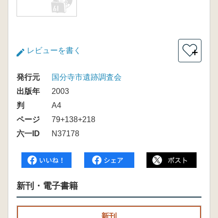
レビューを書く
＋
発行元
国分寺市遺跡調査会
出版年
2003
判
A4
ページ
79+138+218
六一ID
N37178
新刊・電子書籍
新刊