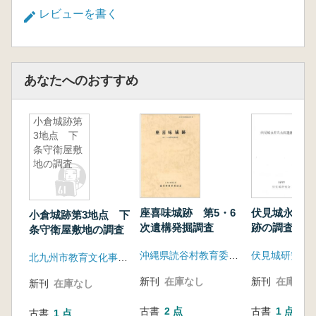
レビューを書く
あなたへのおすすめ
小倉城跡第
3地点 下
条守衛屋敷
地の調査
座喜味城跡 第5・6
伏見城永井久
小倉城跡第3地点 下
次遺構発掘調査
跡の調査
条守衛屋敷地の調査
沖縄県読谷村教育委員会
伏見城研究会
北九州市教育文化事業団埋蔵文化財調査室
新刊
在庫なし
新刊
在庫なし
新刊
在庫なし
古書
2 点
古書
1 点
古書
1 点