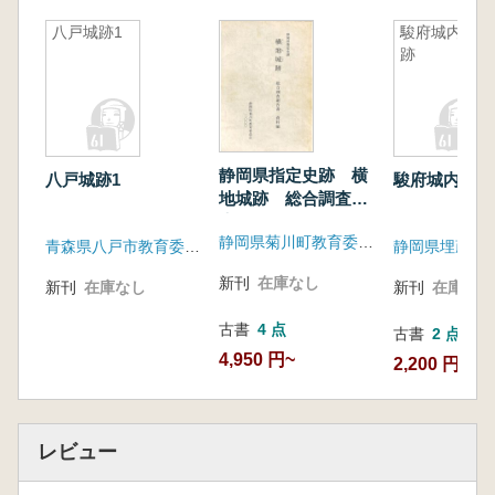
八戸城跡1
駿府城内遺
跡
静岡県指定史跡 横
八戸城跡1
駿府城内遺跡
地城跡 総合調査報
告書 資料編
静岡県菊川町教育委員会
青森県八戸市教育委員会
新刊
在庫なし
新刊
在庫なし
新刊
在庫なし
古書
4 点
古書
2 点
4,950 円~
2,200 円~
レビュー