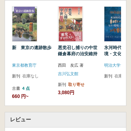
新 東京の遺跡散歩
悪党召し捕りの中世
氷河時代のヒ
鎌倉幕府の治安維持
境・文化 THE
AGE WORL
東京都教育庁
西田 友広 著
明治大学博物
吉川弘文館
新刊
在庫なし
新刊
在庫なし
新刊
取り寄せ
古書
4 点
3,080円
660 円~
レビュー