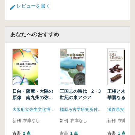
レビューを書く
あなたへのおすすめ
日向・薩摩・大隅の
三国志の時代 2・3
王権と木製
原像 南九州の弥生
世紀の東アジア
華麗なる古代
文化
世界
大阪府立弥生文化博物館
橿原考古学研究所付属博物館
新刊
在庫なし
新刊
在庫なし
新刊
在庫なし
古書
2 点
古書
1 点
古書
1 点